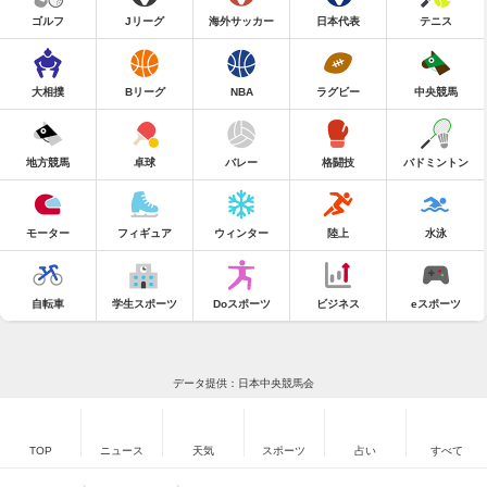
ゴルフ
Jリーグ
海外サッカー
日本代表
テニス
大相撲
Bリーグ
NBA
ラグビー
中央競馬
地方競馬
卓球
バレー
格闘技
バドミントン
モーター
フィギュア
ウィンター
陸上
水泳
自転車
学生スポーツ
Doスポーツ
ビジネス
eスポーツ
データ提供：日本中央競馬会
TOP
ニュース
天気
スポーツ
占い
すべて