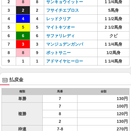
2
8
8
サンキョウイットー
1 1/4馬身
3
2
2
フサイチエブロス
5馬身
4
4
4
レッドクリア
1 1/2馬身
5
5
5
マイトキツオー
2 1/2馬身
6
6
6
サファリレディ
クビ
7
3
3
マンジュデンガンバ
1 1/4馬身
8
8
9
ポットサニー
1/2馬身
9
1
1
アドマイヤヒーロー
1 1/4馬身
払戻金
種類
馬番
金額
単勝
7
130円
7
100円
複勝
8
120円
2
130円
枠連
7-8
270円