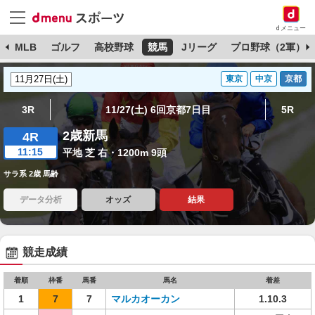
dメニュー
球
MLB
ゴルフ
高校野球
競馬
Jリーグ
プロ野球（2軍）
東京
中京
京都
3R
11/27(土) 6回京都7日目
5R
2歳新馬
4R
11:15
平地 芝 右・1200m 9頭
サラ系 2歳 馬齢
データ分析
オッズ
結果
競走成績
着順
枠番
馬番
馬名
着差
1
7
7
マルカオーカン
1.10.3