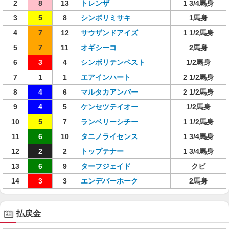
2
8
13
トレンザ
1 3/4馬身
3
5
8
シンボリミサキ
1馬身
4
7
12
サウザンドアイズ
1 1/2馬身
5
7
11
オギシーコ
2馬身
6
3
4
シンボリテンペスト
1/2馬身
7
1
1
エアインハート
2 1/2馬身
8
4
6
マルタカアンバー
2 1/2馬身
9
4
5
ケンセツテイオー
1/2馬身
10
5
7
ランベリーシチー
1 1/2馬身
11
6
10
タニノライセンス
1 3/4馬身
12
2
2
トップテナー
1 3/4馬身
13
6
9
ターフジェイド
クビ
14
3
3
エンデバーホーク
2馬身
払戻金