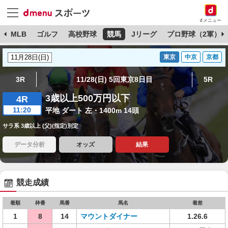
dメニュー
球
MLB
ゴルフ
高校野球
競馬
Jリーグ
プロ野球（2軍）
東京
中京
京都
3R
11/28(日) 5回東京8日目
5R
3歳以上500万円以下
4R
11:20
平地 ダート 左・1400m 14頭
サラ系 3歳以上 (父)(指定)別定
データ分析
オッズ
結果
競走成績
着順
枠番
馬番
馬名
着差
1
8
14
マウントダイナー
1.26.6