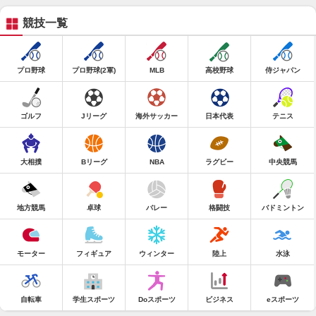
競技一覧
プロ野球
プロ野球(2軍)
MLB
高校野球
侍ジャパン
ゴルフ
Jリーグ
海外サッカー
日本代表
テニス
大相撲
Bリーグ
NBA
ラグビー
中央競馬
地方競馬
卓球
バレー
格闘技
バドミントン
モーター
フィギュア
ウィンター
陸上
水泳
自転車
学生スポーツ
Doスポーツ
ビジネス
eスポーツ