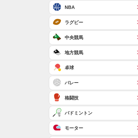
NBA
ラグビー
中央競馬
地方競馬
卓球
バレー
格闘技
バドミントン
モーター