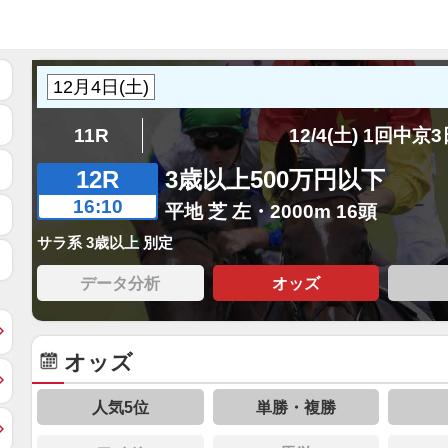
11R
12/4(土) 1回中京
12R
3歳以上500万円以下
16:10
平地 芝 左・2000m 16頭
サラ系 3歳以上 別定
データ分析
オッズ
オッズ
人気5位
単勝・複勝