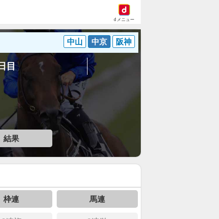
dメニュー
中山
中京
阪神
3日目
結果
枠連
馬連