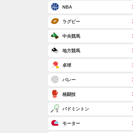
NBA
ラグビー
中央競馬
地方競馬
卓球
バレー
格闘技
バドミントン
モーター