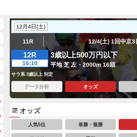
11R
12/4(土) 1回中京
12R
3歳以上500万円以下
16:10
平地 芝 左・2000m 16頭
サラ系 3歳以上 別定
データ分析
オッズ
オッズ
人気5位
単勝・複勝