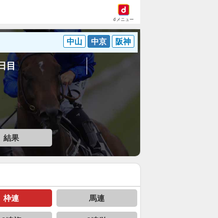
dメニュー
中山
中京
阪神
3日目
結果
枠連
馬連