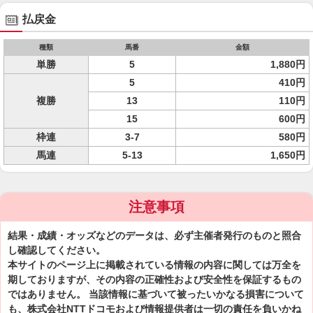
払戻金
種類
馬番
金額
単勝
5
1,880円
5
410円
複勝
13
110円
15
600円
枠連
3-7
580円
馬連
5-13
1,650円
注意事項
結果・成績・オッズなどのデータは、必ず主催者発行のものと照合
し確認してください。
本サイトのページ上に掲載されている情報の内容に関しては万全を
期しておりますが、その内容の正確性および安全性を保証するもの
ではありません。 当該情報に基づいて被ったいかなる損害について
も、株式会社NTTドコモおよび情報提供者は一切の責任を負いかね