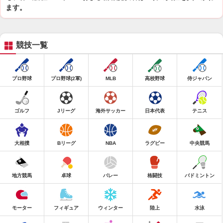
ます。
競技一覧
プロ野球
プロ野球(2軍)
MLB
高校野球
侍ジャパン
ゴルフ
Jリーグ
海外サッカー
日本代表
テニス
大相撲
Bリーグ
NBA
ラグビー
中央競馬
地方競馬
卓球
バレー
格闘技
バドミントン
モーター
フィギュア
ウィンター
陸上
水泳