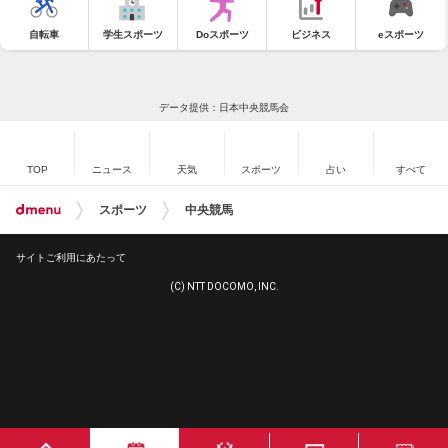
自転車
学生スポーツ
Doスポーツ
ビジネス
eスポーツ
データ提供：日本中央競馬会
TOP
ニュース
天気
スポーツ
占い
すべて
スポーツ
中央競馬
サイトご利用にあたって
(C) NTT DOCOMO, INC.