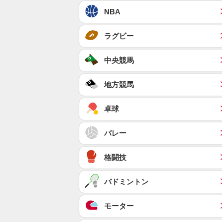
NBA
ラグビー
中央競馬
地方競馬
卓球
バレー
格闘技
バドミントン
モーター