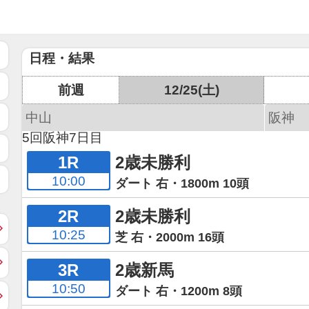
日程・結果
前週
12/25(土)
中山
阪神
5回阪神7日目
1R
2歳未勝利
10:00
ダート 右・1800m 10頭
2R
2歳未勝利
10:25
芝 右・2000m 16頭
3R
2歳新馬
10:50
ダート 右・1200m 8頭