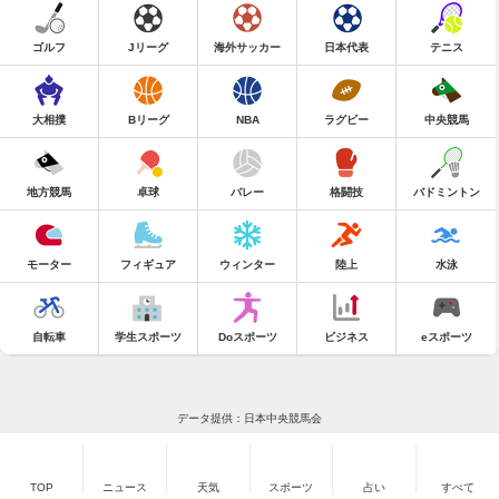
ゴルフ
Jリーグ
海外サッカー
日本代表
テニス
大相撲
Bリーグ
NBA
ラグビー
中央競馬
地方競馬
卓球
バレー
格闘技
バドミントン
モーター
フィギュア
ウィンター
陸上
水泳
自転車
学生スポーツ
Doスポーツ
ビジネス
eスポーツ
データ提供：日本中央競馬会
TOP
ニュース
天気
スポーツ
占い
すべて