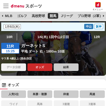
dメニュー
球
MLB
ゴルフ
高校野球
競馬
Jリーグ
プロ野球（2軍）
中山
阪神
10R
1/6(木) 1回中山2日目
12R
ガーネットS
11R
15:25
平地 ダート 右・1800m 10頭
サラ系 4歳以上 (混合)別定
データ分析
オッズ
結果
オッズ
人気5位
単勝・複勝
枠連
馬連
ワイド
馬単
3連複
3連単