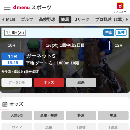
dメニュー
球
MLB
ゴルフ
高校野球
競馬
Jリーグ
プロ野球（2軍）
中山
阪神
10R
1/6(木) 1回中山2日目
12R
ガーネットS
11R
15:25
平地 ダート 右・1800m 10頭
サラ系 4歳以上 (混合)別定
データ分析
オッズ
結果
オッズ
人気5位
単勝・複勝
枠連
馬連
ワイド
馬単
3連複
3連単