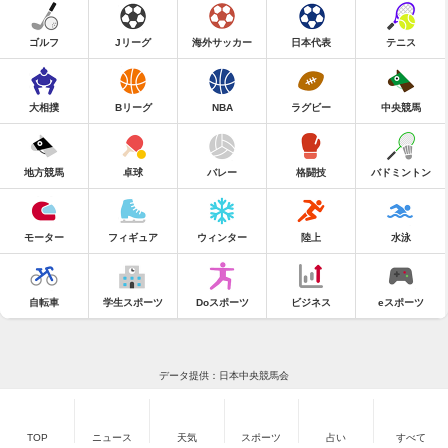
ゴルフ
Jリーグ
海外サッカー
日本代表
テニス
大相撲
Bリーグ
NBA
ラグビー
中央競馬
地方競馬
卓球
バレー
格闘技
バドミントン
モーター
フィギュア
ウィンター
陸上
水泳
自転車
学生スポーツ
Doスポーツ
ビジネス
eスポーツ
データ提供：日本中央競馬会
TOP
ニュース
天気
スポーツ
占い
すべて