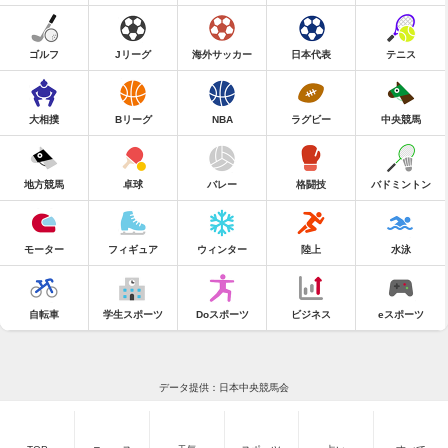
ゴルフ
Jリーグ
海外サッカー
日本代表
テニス
大相撲
Bリーグ
NBA
ラグビー
中央競馬
地方競馬
卓球
バレー
格闘技
バドミントン
モーター
フィギュア
ウィンター
陸上
水泳
自転車
学生スポーツ
Doスポーツ
ビジネス
eスポーツ
データ提供：日本中央競馬会