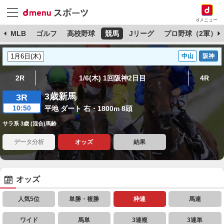
dメニュー
球
MLB
ゴルフ
高校野球
競馬
Jリーグ
プロ野球（2軍）
中山
阪神
2R
1/6(木) 1回阪神2日目
4R
3歳新馬
3R
10:50
平地 ダート 右・1800m 8頭
サラ系 3歳 (混合)馬齢
データ分析
オッズ
結果
オッズ
人気5位
単勝・複勝
枠連
馬連
ワイド
馬単
3連複
3連単