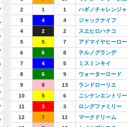
2
1
1
ハギノチャレンジャ
3
4
4
ジャックナイフ
4
2
2
スエヒロハナコ
5
5
7
アドマイヤヒーロー
6
6
8
テルノグランデ
7
4
5
ミスミンキイ
8
6
9
ウォーターロード
9
8
13
ランドローリエ
10
5
6
ニシケンエントリー
11
3
3
ロングファミリー
12
7
11
マークドリーム