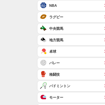
NBA
ラグビー
中央競馬
地方競馬
卓球
バレー
格闘技
バドミントン
モーター