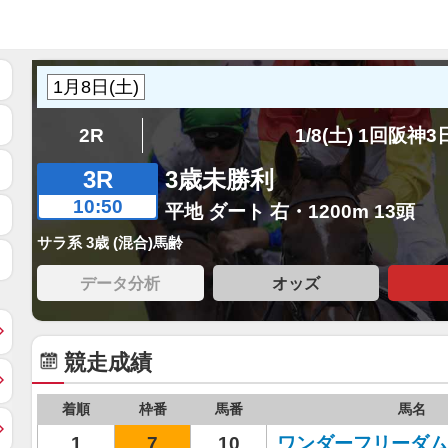
2R
1/8(土) 1回阪神
3R
3歳未勝利
10:50
平地 ダート 右・1200m 13頭
サラ系 3歳 (混合)馬齢
データ分析
オッズ
競走成績
着順
枠番
馬番
馬名
1
7
10
ワンダーフリーダム