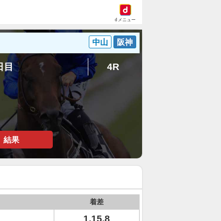
dメニュー
中山
阪神
3日目
4R
結果
着差
1.15.8