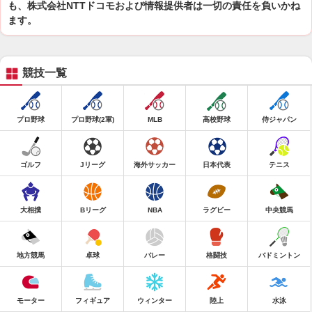
も、株式会社NTTドコモおよび情報提供者は一切の責任を負いかね
ます。
競技一覧
プロ野球
プロ野球(2軍)
MLB
高校野球
侍ジャパン
ゴルフ
Jリーグ
海外サッカー
日本代表
テニス
大相撲
Bリーグ
NBA
ラグビー
中央競馬
地方競馬
卓球
バレー
格闘技
バドミントン
モーター
フィギュア
ウィンター
陸上
水泳