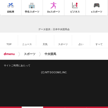
自転車
学生スポーツ
Doスポーツ
ビジネス
eスポーツ
データ提供：日本中央競馬会
TOP
ニュース
天気
スポーツ
占い
すべて
スポーツ
中央競馬
サイトご利用にあたって
(C) NTT DOCOMO, INC.