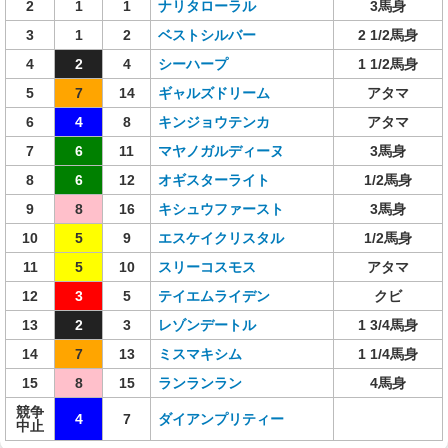
2
1
1
ナリタローラル
3馬身
3
1
2
ベストシルバー
2 1/2馬身
4
2
4
シーハープ
1 1/2馬身
5
7
14
ギャルズドリーム
アタマ
6
4
8
キンジョウテンカ
アタマ
7
6
11
マヤノガルディーヌ
3馬身
8
6
12
オギスターライト
1/2馬身
9
8
16
キシュウファースト
3馬身
10
5
9
エスケイクリスタル
1/2馬身
11
5
10
スリーコスモス
アタマ
12
3
5
テイエムライデン
クビ
13
2
3
レゾンデートル
1 3/4馬身
14
7
13
ミスマキシム
1 1/4馬身
15
8
15
ランランラン
4馬身
競争
4
7
ダイアンプリティー
中止