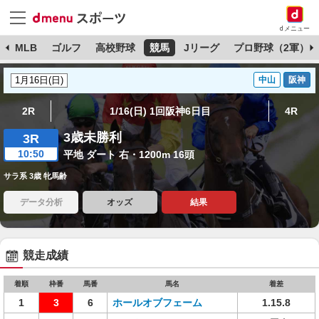
dメニュー
球
MLB
ゴルフ
高校野球
競馬
Jリーグ
プロ野球（2軍）
中山
阪神
2R
1/16(日) 1回阪神6日目
4R
3歳未勝利
3R
10:50
平地 ダート 右・1200m 16頭
サラ系 3歳 牝馬齢
データ分析
オッズ
結果
競走成績
着順
枠番
馬番
馬名
着差
1
3
6
ホールオブフェーム
1.15.8