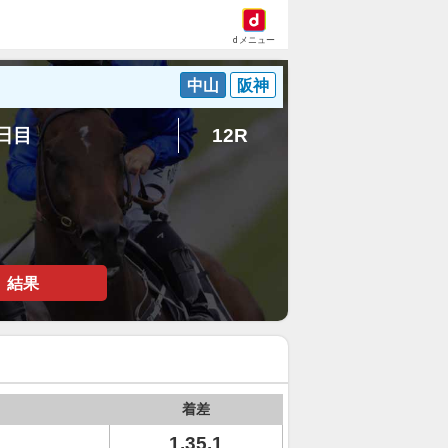
dメニュー
中山
阪神
7日目
12R
結果
着差
1.35.1