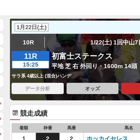
10R
1/22(土) 1回中山
11R
初富士ステークス
15:25
平地 芝 右 外回り・1600m 14頭
サラ系 4歳以上 (混合)ハンデ
データ分析
オッズ
競走成績
着順
枠番
馬番
馬名
1
2
2
ホッカイセレス