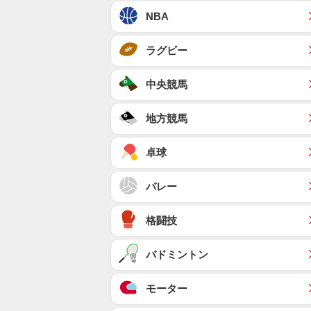
NBA
ラグビー
中央競馬
地方競馬
卓球
バレー
格闘技
バドミントン
モーター