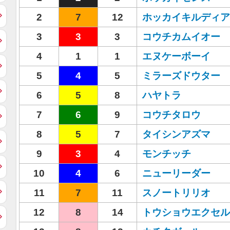
2
7
12
ホッカイキルディア
3
3
3
コウチカムイオー
4
1
1
エヌケーボーイ
5
4
5
ミラーズドウター
6
5
8
ハヤトラ
7
6
9
コウチタロウ
8
5
7
タイシンアズマ
9
3
4
モンチッチ
10
4
6
ニューリーダー
11
7
11
スノートリリオ
12
8
14
トウショウエクセル