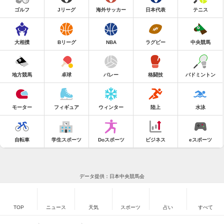
ゴルフ
Jリーグ
海外サッカー
日本代表
テニス
大相撲
Bリーグ
NBA
ラグビー
中央競馬
地方競馬
卓球
バレー
格闘技
バドミントン
モーター
フィギュア
ウィンター
陸上
水泳
自転車
学生スポーツ
Doスポーツ
ビジネス
eスポーツ
データ提供：日本中央競馬会
TOP
ニュース
天気
スポーツ
占い
すべて