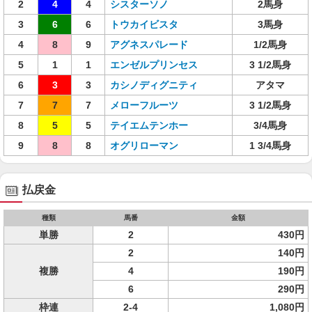
2
4
4
シスターソノ
2馬身
3
6
6
トウカイビスタ
3馬身
4
8
9
アグネスパレード
1/2馬身
5
1
1
エンゼルプリンセス
3 1/2馬身
6
3
3
カシノディグニティ
アタマ
7
7
7
メローフルーツ
3 1/2馬身
8
5
5
テイエムテンホー
3/4馬身
9
8
8
オグリローマン
1 3/4馬身
払戻金
種類
馬番
金額
単勝
2
430円
2
140円
複勝
4
190円
6
290円
枠連
2-4
1,080円