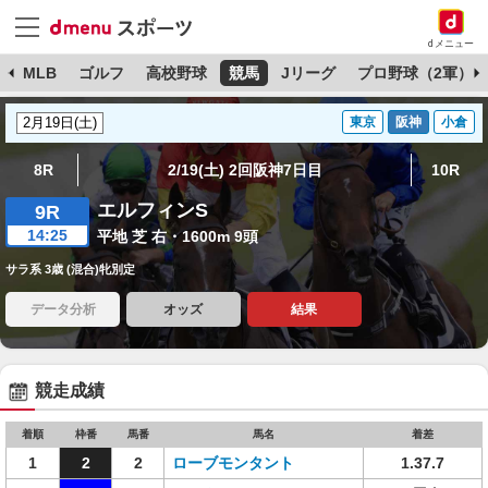
dメニュー
球
MLB
ゴルフ
高校野球
競馬
Jリーグ
プロ野球（2軍）
東京
阪神
小倉
8R
2/19(土) 2回阪神7日目
10R
エルフィンS
9R
14:25
平地 芝 右・1600m 9頭
サラ系 3歳 (混合)牝別定
データ分析
オッズ
結果
競走成績
着順
枠番
馬番
馬名
着差
1
2
2
ローブモンタント
1.37.7