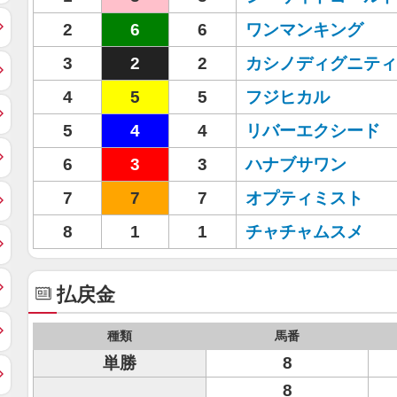
2
6
6
ワンマンキング
3
2
2
カシノディグニティ
4
5
5
フジヒカル
5
4
4
リバーエクシード
6
3
3
ハナブサワン
7
7
7
オプティミスト
8
1
1
チャチャムスメ
払戻金
種類
馬番
単勝
8
8