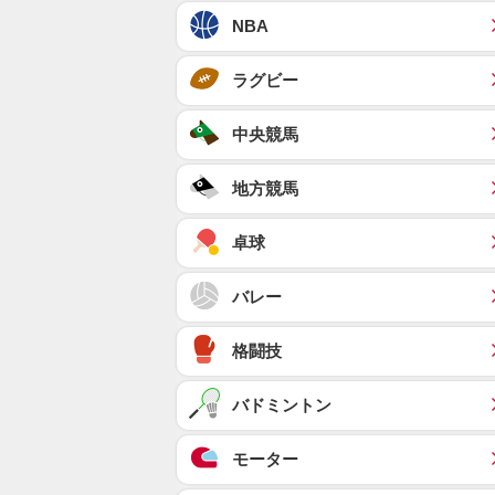
NBA
ラグビー
中央競馬
地方競馬
卓球
バレー
格闘技
バドミントン
モーター