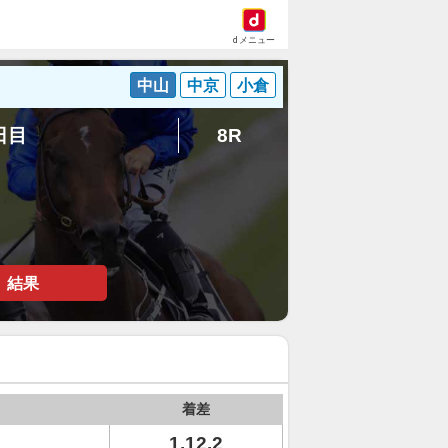
dメニュー
中山
中京
小倉
3日目
8R
結果
着差
1.12.2