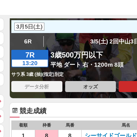
6R
3/5(土) 2回中山
7R
3歳500万円以下
13:20
平地 ダート 右・1200m 8頭
サラ系 3歳 (抽)(指定)別定
データ分析
オッズ
競走成績
着順
枠番
馬番
馬名
1
8
8
シーサイドゴールド