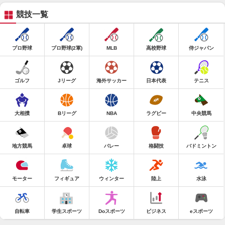
競技一覧
プロ野球
プロ野球(2軍)
MLB
高校野球
侍ジャパン
ゴルフ
Jリーグ
海外サッカー
日本代表
テニス
大相撲
Bリーグ
NBA
ラグビー
中央競馬
地方競馬
卓球
バレー
格闘技
バドミントン
モーター
フィギュア
ウィンター
陸上
水泳
自転車
学生スポーツ
Doスポーツ
ビジネス
eスポーツ