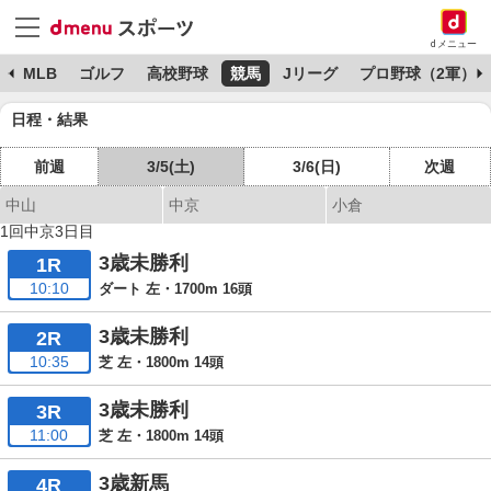
dメニュー
球
MLB
ゴルフ
高校野球
競馬
Jリーグ
プロ野球（2軍）
日程・結果
前週
3/5(土)
3/6(日)
次週
中山
中京
小倉
1回中京3日目
3歳未勝利
1R
10:10
ダート 左・1700m 16頭
3歳未勝利
2R
10:35
芝 左・1800m 14頭
3歳未勝利
3R
11:00
芝 左・1800m 14頭
3歳新馬
4R