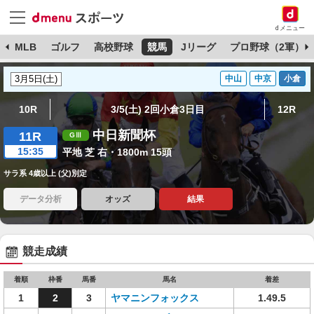
dメニュー
球
MLB
ゴルフ
高校野球
競馬
Jリーグ
プロ野球（2軍）
中山
中京
小倉
10R
3/5(土) 2回小倉3日目
12R
中日新聞杯
11R
15:35
平地 芝 右・1800m 15頭
サラ系 4歳以上 (父)別定
データ分析
オッズ
結果
競走成績
着順
枠番
馬番
馬名
着差
1
2
3
ヤマニンフォックス
1.49.5