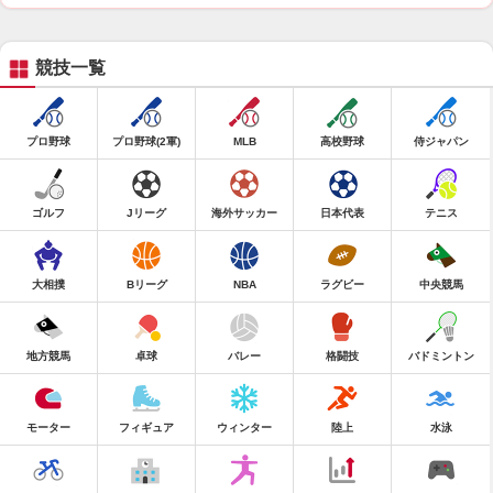
競技一覧
プロ野球
プロ野球(2軍)
MLB
高校野球
侍ジャパン
ゴルフ
Jリーグ
海外サッカー
日本代表
テニス
大相撲
Bリーグ
NBA
ラグビー
中央競馬
地方競馬
卓球
バレー
格闘技
バドミントン
モーター
フィギュア
ウィンター
陸上
水泳