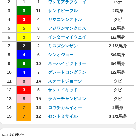
2
1
1
ワンモアラブウエイ
ハナ
3
6
11
サンドピープル
2馬身
4
3
4
ヤマニンシアトル
クビ
5
5
8
フジワンマンクロス
1/2馬身
6
5
9
インターマイウェイ
1/2馬身
7
2
2
ミスズシンザン
2 1/2馬身
8
4
6
シンオジョー
3/4馬身
9
6
10
ネーハイビクトリー
3/4馬身
10
4
7
グレートロングラン
1/2馬身
11
8
14
ステートジョージ
クビ
12
3
5
サンエイキッド
クビ
13
8
15
ラガーチャンピオン
クビ
14
7
13
コウチカムイオー
3馬身
15
7
12
セントミサイル
3 1/2馬身
払戻金