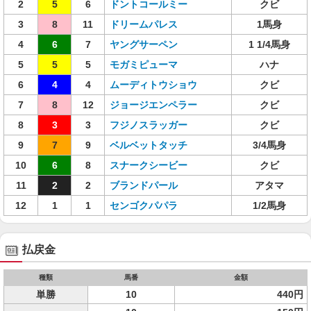
2
5
6
ドントコールミー
クビ
3
8
11
ドリームパレス
1馬身
4
6
7
ヤングサーペン
1 1/4馬身
5
5
5
モガミピューマ
ハナ
6
4
4
ムーディトウショウ
クビ
7
8
12
ジョージエンペラー
クビ
8
3
3
フジノスラッガー
クビ
9
7
9
ベルベットタッチ
3/4馬身
10
6
8
スナークシービー
クビ
11
2
2
ブランドパール
アタマ
12
1
1
センゴクパパラ
1/2馬身
払戻金
種類
馬番
金額
単勝
10
440円