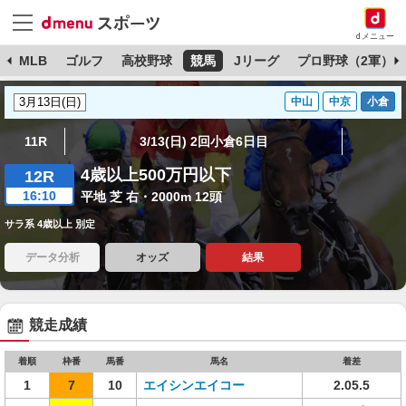
dメニュー
球
MLB
ゴルフ
高校野球
競馬
Jリーグ
プロ野球（2軍）
中山
中京
小倉
11R
3/13(日) 2回小倉6日目
4歳以上500万円以下
12R
16:10
平地 芝 右・2000m 12頭
サラ系 4歳以上 別定
データ分析
オッズ
結果
競走成績
着順
枠番
馬番
馬名
着差
1
7
10
エイシンエイコー
2.05.5