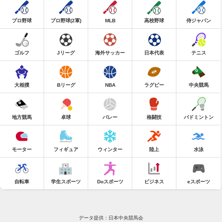
プロ野球
プロ野球(2軍)
MLB
高校野球
侍ジャパン
ゴルフ
Jリーグ
海外サッカー
日本代表
テニス
大相撲
Bリーグ
NBA
ラグビー
中央競馬
地方競馬
卓球
バレー
格闘技
バドミントン
モーター
フィギュア
ウィンター
陸上
水泳
自転車
学生スポーツ
Doスポーツ
ビジネス
eスポーツ
データ提供：日本中央競馬会