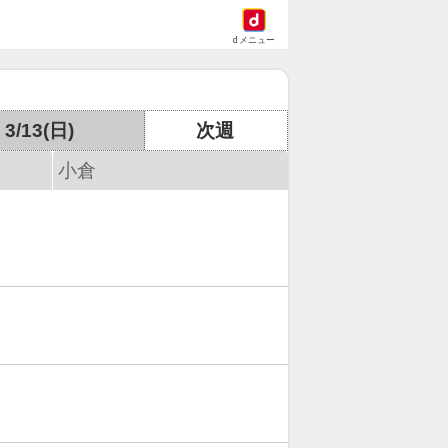
dメニュー
3/13(日)
次週
小倉