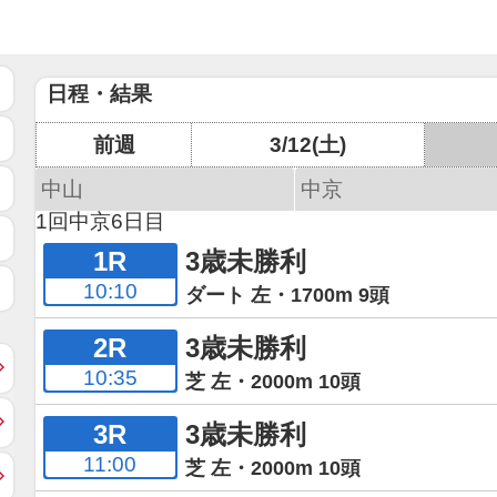
日程・結果
前週
3/12(土)
中山
中京
1回中京6日目
1R
3歳未勝利
10:10
ダート 左・1700m 9頭
2R
3歳未勝利
10:35
芝 左・2000m 10頭
3R
3歳未勝利
11:00
芝 左・2000m 10頭