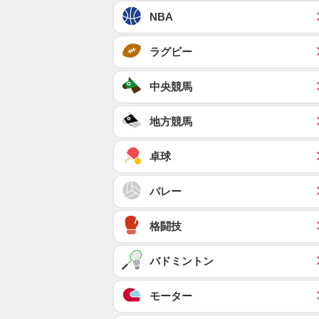
NBA
ラグビー
中央競馬
地方競馬
卓球
バレー
格闘技
バドミントン
モーター