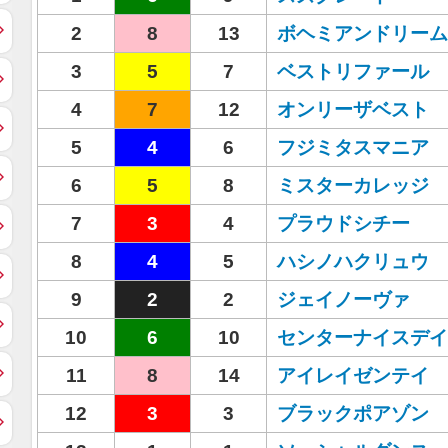
2
8
13
ボヘミアンドリーム
3
5
7
ベストリファール
4
7
12
オンリーザベスト
5
4
6
フジミタスマニア
6
5
8
ミスターカレッジ
7
3
4
プラウドシチー
8
4
5
ハシノハクリュウ
9
2
2
ジェイノーヴァ
10
6
10
センターナイスデイ
11
8
14
アイレイゼンテイ
12
3
3
ブラックポアゾン