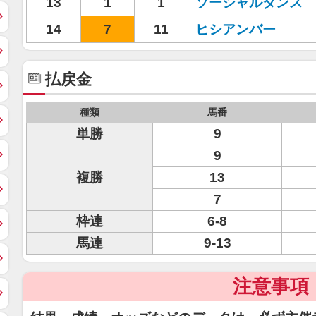
13
1
1
ソーシャルダンス
14
7
11
ヒシアンバー
払戻金
種類
馬番
単勝
9
9
複勝
13
7
枠連
6-8
馬連
9-13
注意事項