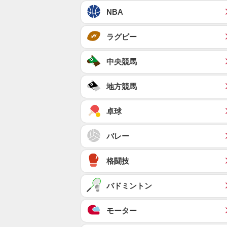
NBA
ラグビー
中央競馬
地方競馬
卓球
バレー
格闘技
バドミントン
モーター