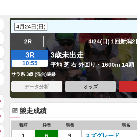
2R
4/24(日) 1回新潟
3R
3歳未出走
10:55
平地 芝 右 外回り・1600m 14頭
サラ系 3歳 (混合)馬齢
データ分析
オッズ
競走成績
着順
枠番
馬番
馬名
1
6
9
スズグレード