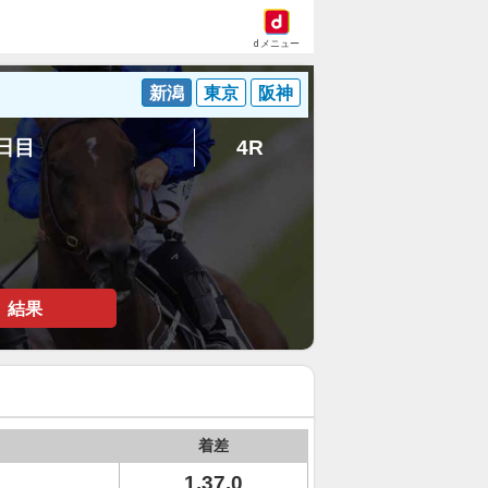
dメニュー
新潟
東京
阪神
2日目
4R
結果
着差
1.37.0