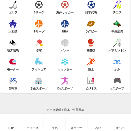
ゴルフ
Jリーグ
海外サッカー
日本代表
テニス
大相撲
Bリーグ
NBA
ラグビー
中央競馬
地方競馬
卓球
バレー
格闘技
バドミントン
モーター
フィギュア
ウィンター
陸上
水泳
自転車
学生スポーツ
Doスポーツ
ビジネス
eスポーツ
データ提供：日本中央競馬会
TOP
ニュース
天気
スポーツ
占い
すべて