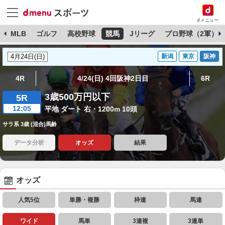
dメニュー
球
MLB
ゴルフ
高校野球
競馬
Jリーグ
プロ野球（2軍）
新潟
東京
阪神
4R
4/24(日) 4回阪神2日目
6R
3歳500万円以下
5R
12:05
平地 ダート 右・1200m 10頭
サラ系 3歳 (混合)馬齢
データ分析
オッズ
結果
オッズ
人気5位
単勝・複勝
枠連
馬連
ワイド
馬単
3連複
3連単