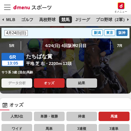
dメニュー
球
MLB
ゴルフ
高校野球
競馬
Jリーグ
プロ野球（2軍）
新潟
東京
阪神
5R
4/24(日) 4回阪神2日目
7R
たちばな賞
6R
13:05
平地 芝 右・2200m 13頭
サラ系 3歳 (混合)馬齢
データ分析
オッズ
結果
オッズ
人気5位
単勝・複勝
枠連
馬連
ワイド
馬単
3連複
3連単