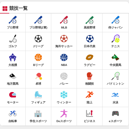
競技一覧
プロ野球
プロ野球(2軍)
MLB
高校野球
侍ジャパン
ゴルフ
Jリーグ
海外サッカー
日本代表
テニス
大相撲
Bリーグ
NBA
ラグビー
中央競馬
地方競馬
卓球
バレー
格闘技
バドミントン
モーター
フィギュア
ウィンター
陸上
水泳
自転車
学生スポーツ
Doスポーツ
ビジネス
eスポーツ