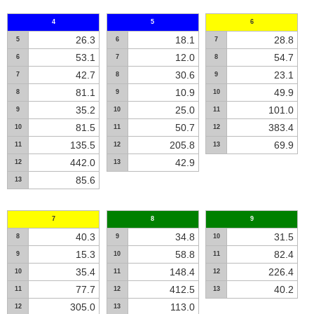
4
5
6
26.3
18.1
28.8
5
6
7
53.1
12.0
54.7
6
7
8
42.7
30.6
23.1
7
8
9
81.1
10.9
49.9
8
9
10
35.2
25.0
101.0
9
10
11
81.5
50.7
383.4
10
11
12
135.5
205.8
69.9
11
12
13
442.0
42.9
12
13
85.6
13
7
8
9
40.3
34.8
31.5
8
9
10
15.3
58.8
82.4
9
10
11
35.4
148.4
226.4
10
11
12
77.7
412.5
40.2
11
12
13
305.0
113.0
12
13