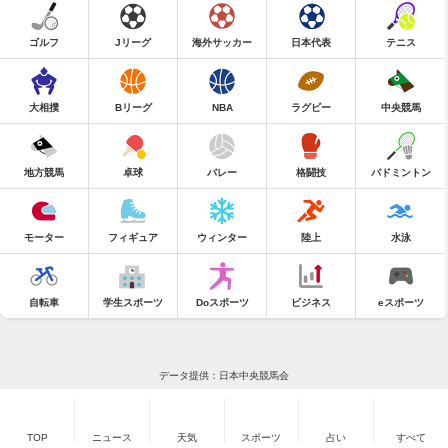
ゴルフ
Jリーグ
海外サッカー
日本代表
テニス
大相撲
Bリーグ
NBA
ラグビー
中央競馬
地方競馬
卓球
バレー
格闘技
バドミントン
モーター
フィギュア
ウィンター
陸上
水泳
自転車
学生スポーツ
Doスポーツ
ビジネス
eスポーツ
データ提供：日本中央競馬会
TOP
ニュース
天気
スポーツ
占い
すべて