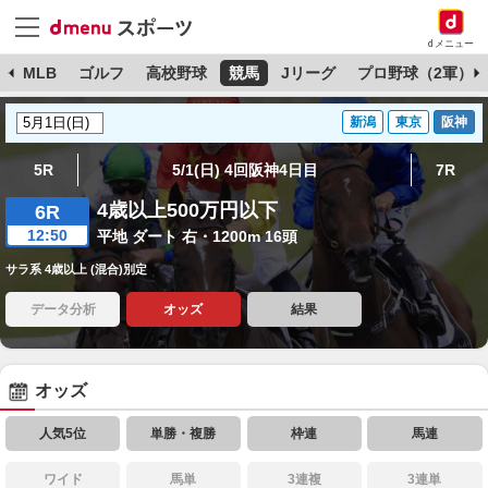
dメニュー
球
MLB
ゴルフ
高校野球
競馬
Jリーグ
プロ野球（2軍）
新潟
東京
阪神
5R
5/1(日) 4回阪神4日目
7R
4歳以上500万円以下
6R
12:50
平地 ダート 右・1200m 16頭
サラ系 4歳以上 (混合)別定
データ分析
オッズ
結果
オッズ
人気5位
単勝・複勝
枠連
馬連
ワイド
馬単
3連複
3連単