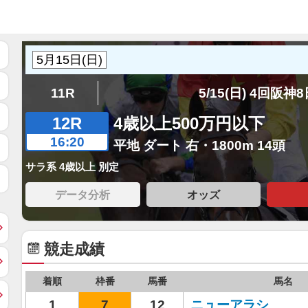
11R
5/15(日) 4回阪神
12R
4歳以上500万円以下
16:20
平地 ダート 右・1800m 14頭
サラ系 4歳以上 別定
データ分析
オッズ
競走成績
着順
枠番
馬番
馬名
1
7
12
ニューアラシ