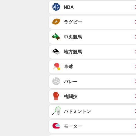
NBA
ラグビー
中央競馬
地方競馬
卓球
バレー
格闘技
バドミントン
モーター