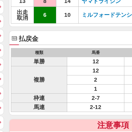
13
8
14
ヤマトライジン
出走
6
10
ミルフォードテンシ
取消
払戻金
種類
馬番
単勝
12
12
複勝
2
1
枠連
2-7
馬連
2-12
注意事項