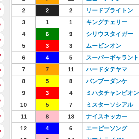
2
2
2
リードブライトン
3
1
1
キングチェリー
4
6
9
シリウスタイガー
5
3
3
ムービンオン
6
4
5
スーパーギャラント
7
7
11
ハードタテヤマ
8
5
8
バンブーダンケ
9
3
4
ミハタチャンピオン
10
5
7
ミスターソシアル
11
8
13
ナイスキッカー
12
4
6
エーピーソング