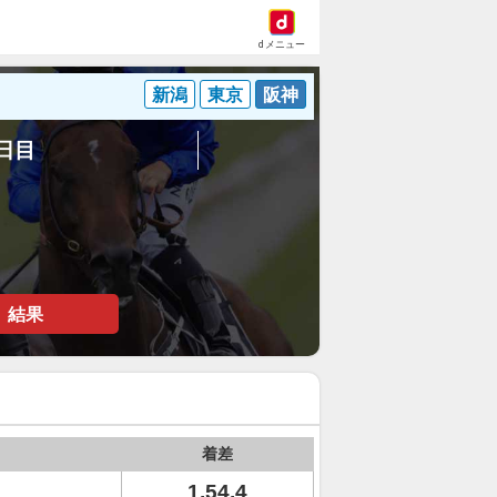
dメニュー
新潟
東京
阪神
8日目
結果
着差
1.54.4