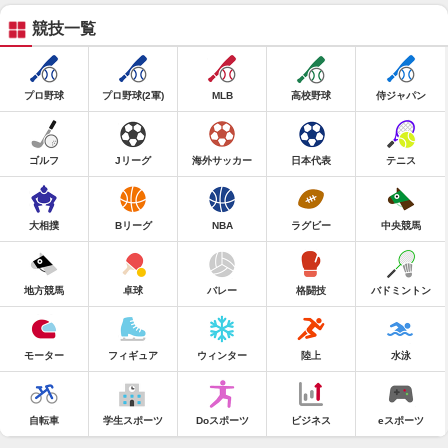
競技一覧
プロ野球
プロ野球(2軍)
MLB
高校野球
侍ジャパン
ゴルフ
Jリーグ
海外サッカー
日本代表
テニス
大相撲
Bリーグ
NBA
ラグビー
中央競馬
地方競馬
卓球
バレー
格闘技
バドミントン
モーター
フィギュア
ウィンター
陸上
水泳
自転車
学生スポーツ
Doスポーツ
ビジネス
eスポーツ