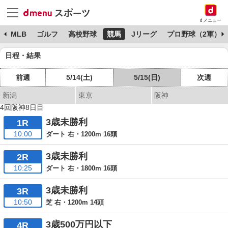
dメニュー
球
MLB
ゴルフ
高校野球
競馬
Jリーグ
プロ野球（2軍）
日程・結果
前週
5/14(土)
5/15(日)
次週
新潟
東京
阪神
4回阪神8日目
3歳未勝利
1R
10:00
ダート 右・1200m 16頭
3歳未勝利
2R
10:25
ダート 右・1800m 16頭
3歳未勝利
3R
10:50
芝 右・1200m 14頭
3歳500万円以下
4R