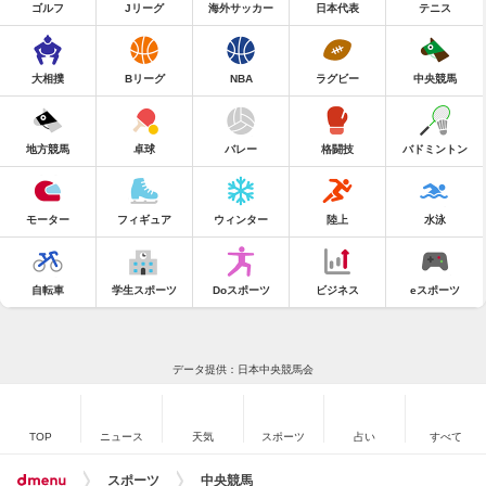
ゴルフ
Jリーグ
海外サッカー
日本代表
テニス
大相撲
Bリーグ
NBA
ラグビー
中央競馬
地方競馬
卓球
バレー
格闘技
バドミントン
モーター
フィギュア
ウィンター
陸上
水泳
自転車
学生スポーツ
Doスポーツ
ビジネス
eスポーツ
データ提供：日本中央競馬会
TOP
ニュース
天気
スポーツ
占い
すべて
スポーツ
中央競馬