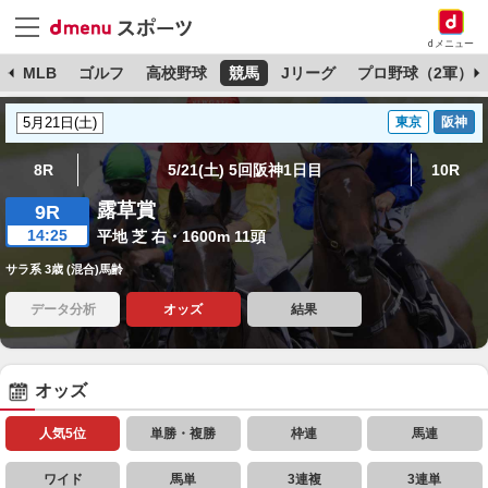
dメニュー
球
MLB
ゴルフ
高校野球
競馬
Jリーグ
プロ野球（2軍）
東京
阪神
8R
5/21(土) 5回阪神1日目
10R
露草賞
9R
14:25
平地 芝 右・1600m 11頭
サラ系 3歳 (混合)馬齢
データ分析
オッズ
結果
オッズ
人気5位
単勝・複勝
枠連
馬連
ワイド
馬単
3連複
3連単