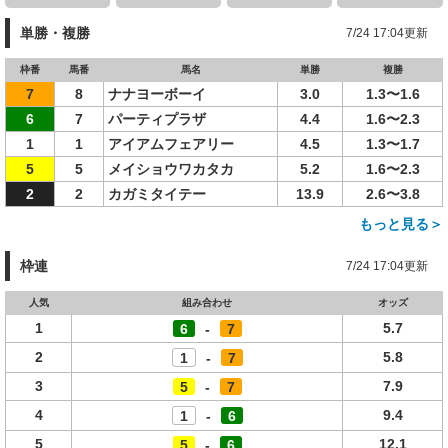
単勝・複勝
7/24 17:04更新
枠番
馬番
馬名
単勝
複勝
7
8
ナナヨーボーイ
3.0
1.3〜1.6
6
7
パーティプラザ
4.4
1.6〜2.3
1
1
アイアムフェアリー
4.5
1.3〜1.7
5
5
メイショウワカタカ
5.2
1.6〜2.3
2
2
カガミタイテー
13.9
2.6〜3.8
もっと見る＞
枠連
7/24 17:04更新
人気
組み合わせ
オッズ
1
5.7
6
-
7
2
5.8
1
-
7
3
7.9
5
-
7
4
9.4
1
-
6
5
12.1
5
-
6