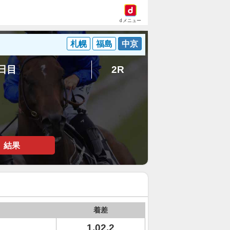
dメニュー
札幌
福島
中京
1日目
2R
結果
着差
1.02.2