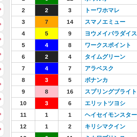
2
2
3
トーワホマレ
3
7
14
スマノエミュー
4
5
9
ヨウメイパラダイス
5
4
8
ワークスポイント
6
2
4
タイムグリーン
7
4
7
アラベスク
8
3
5
ボナンカ
9
8
16
スプリングブライト
10
3
6
エリットツヨシ
11
1
1
ヘイセイモンスター
12
1
2
キリシマクイン