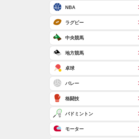
NBA
ラグビー
中央競馬
地方競馬
卓球
バレー
格闘技
バドミントン
モーター