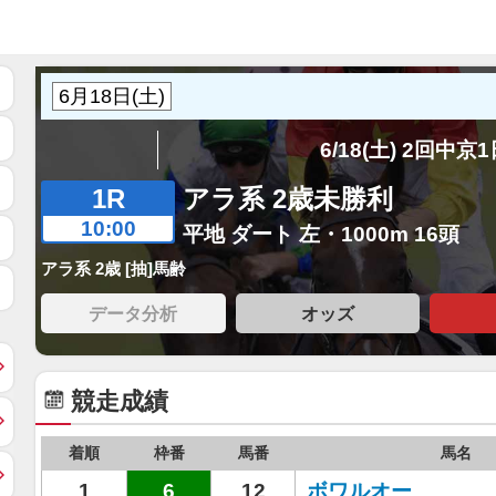
6/18(土) 2回中京
1R
アラ系 2歳未勝利
10:00
平地 ダート 左・1000m 16頭
アラ系 2歳 [抽]馬齢
データ分析
オッズ
競走成績
着順
枠番
馬番
馬名
1
6
12
ボワルオー