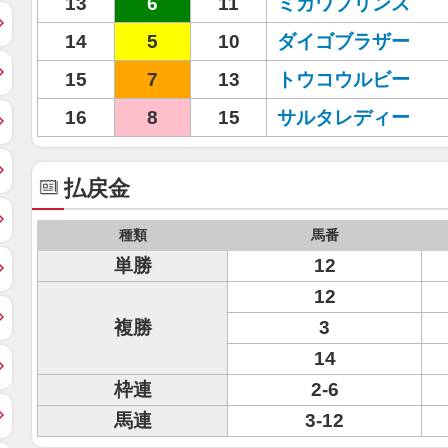
13
6
11
ミカワプリンス
14
5
10
ダイゴブラザー
15
7
13
トウコウルビー
16
8
15
サルタレディー
払戻金
種類
馬番
単勝
12
12
複勝
3
14
枠連
2-6
馬連
3-12