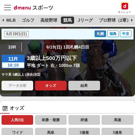
dメニュー
球
MLB
ゴルフ
高校野球
競馬
Jリーグ
プロ野球（2軍）
札幌
福島
中京
10R
6/19(日) 1回札幌4日目
3歳以上500万円以下
11R
16:10
平地 ダート 右・1000m 7頭
サラ系 3歳以上 (混合)別定
データ分析
オッズ
結果
オッズ
人気5位
単勝・複勝
枠連
馬連
ワイド
馬単
3連複
3連単