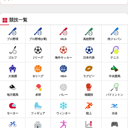
競技一覧
プロ野球
プロ野球(2軍)
MLB
高校野球
侍ジャパン
ゴルフ
Jリーグ
海外サッカー
日本代表
テニス
大相撲
Bリーグ
NBA
ラグビー
中央競馬
地方競馬
卓球
バレー
格闘技
バドミントン
モーター
フィギュア
ウィンター
陸上
水泳