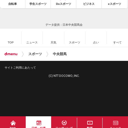
自転車
学生スポーツ
Doスポーツ
ビジネス
eスポーツ
データ提供：日本中央競馬会
TOP
ニュース
天気
スポーツ
占い
すべて
スポーツ
中央競馬
サイトご利用にあたって
(C) NTT DOCOMO, INC.