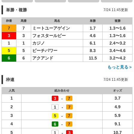
単勝・複勝
7/24 11:45更新
枠番
馬番
馬名
単勝
複勝
7
7
ミートユーアゲイン
1.7
1.3〜1.6
3
3
フォスタールビー
4.6
1.3〜1.6
1
1
カジノ
6.1
2.4〜3.2
5
5
ピーチパワー
8.3
3.4〜4.6
6
6
アクアンド
11.5
3.2〜4.2
もっと見る＞
枠連
7/24 11:45更新
人気
組み合わせ
オッズ
1
3.7
3
-
7
2
4.9
1
-
7
3
5.9
5
-
7
4
9.1
6
-
7
5
10.7
1
-
3