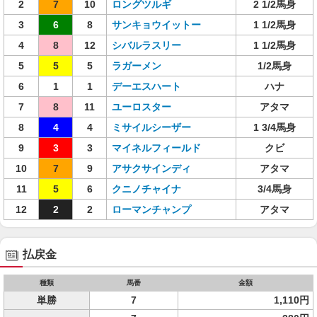
2
7
10
ロングツルギ
2 1/2馬身
3
6
8
サンキョウイットー
1 1/2馬身
4
8
12
シバルラスリー
1 1/2馬身
5
5
5
ラガーメン
1/2馬身
6
1
1
デーエスハート
ハナ
7
8
11
ユーロスター
アタマ
8
4
4
ミサイルシーザー
1 3/4馬身
9
3
3
マイネルフィールド
クビ
10
7
9
アサクサインディ
アタマ
11
5
6
クニノチャイナ
3/4馬身
12
2
2
ローマンチャンプ
アタマ
払戻金
種類
馬番
金額
単勝
7
1,110円