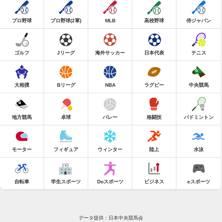
プロ野球
プロ野球(2軍)
MLB
高校野球
侍ジャパン
ゴルフ
Jリーグ
海外サッカー
日本代表
テニス
大相撲
Bリーグ
NBA
ラグビー
中央競馬
地方競馬
卓球
バレー
格闘技
バドミントン
モーター
フィギュア
ウィンター
陸上
水泳
自転車
学生スポーツ
Doスポーツ
ビジネス
eスポーツ
データ提供：日本中央競馬会