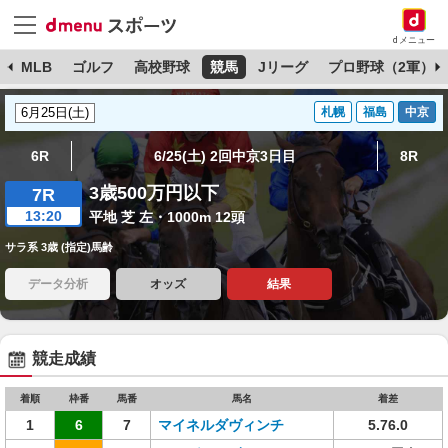
dメニュー
球
MLB
ゴルフ
高校野球
競馬
Jリーグ
プロ野球（2軍）
札幌
福島
中京
6R
6/25(土) 2回中京3日目
8R
3歳500万円以下
7R
13:20
平地 芝 左・1000m 12頭
サラ系 3歳 (指定)馬齢
データ分析
オッズ
結果
競走成績
着順
枠番
馬番
馬名
着差
1
6
7
マイネルダヴィンチ
5.76.0