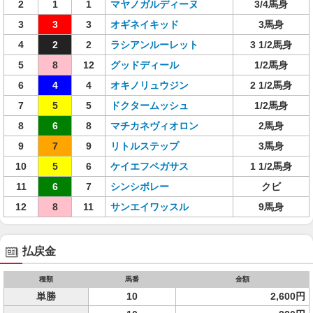
2
1
1
マヤノガルディーヌ
3/4馬身
3
3
3
オギネイキッド
3馬身
4
2
2
ラシアンルーレット
3 1/2馬身
5
8
12
グッドディール
1/2馬身
6
4
4
オキノリュウジン
2 1/2馬身
7
5
5
ドクタームッシュ
1/2馬身
8
6
8
マチカネヴィオロン
2馬身
9
7
9
リトルステップ
3馬身
10
5
6
ケイエフペガサス
1 1/2馬身
11
6
7
シンシボレー
クビ
12
8
11
サンエイワッスル
9馬身
払戻金
種類
馬番
金額
単勝
10
2,600円