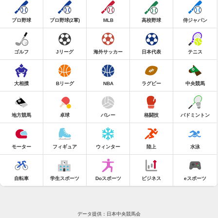
プロ野球
プロ野球(2軍)
MLB
高校野球
侍ジャパン
ゴルフ
Jリーグ
海外サッカー
日本代表
テニス
大相撲
Bリーグ
NBA
ラグビー
中央競馬
地方競馬
卓球
バレー
格闘技
バドミントン
モーター
フィギュア
ウィンター
陸上
水泳
自転車
学生スポーツ
Doスポーツ
ビジネス
eスポーツ
データ提供：日本中央競馬会