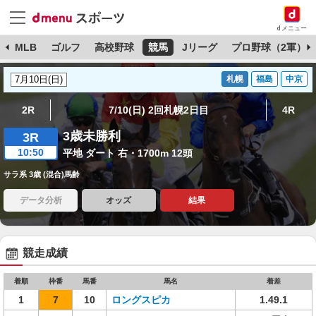
dメニュー
球
MLB
ゴルフ
高校野球
競馬
Jリーグ
プロ野球（2軍）
札幌
福島
中京
2R
7/10(日) 2回札幌2日目
4R
3歳未勝利
3R
10:50
平地 ダート 右・1700m 12頭
サラ系 3歳 (混合)馬齢
データ分析
オッズ
結果
競走成績
着順
枠番
馬番
馬名
着差
1
7
10
ロングスピカ
1.49.1