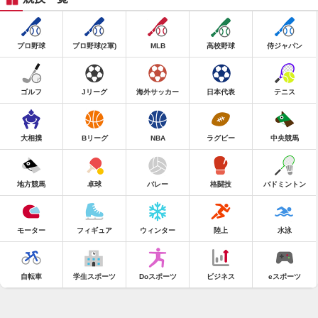
プロ野球
プロ野球(2軍)
MLB
高校野球
侍ジャパン
ゴルフ
Jリーグ
海外サッカー
日本代表
テニス
大相撲
Bリーグ
NBA
ラグビー
中央競馬
地方競馬
卓球
バレー
格闘技
バドミントン
モーター
フィギュア
ウィンター
陸上
水泳
自転車
学生スポーツ
Doスポーツ
ビジネス
eスポーツ