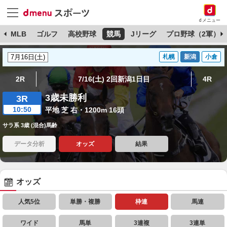
dメニュー
球
MLB
ゴルフ
高校野球
競馬
Jリーグ
プロ野球（2軍）
札幌
新潟
小倉
2R
7/16(土) 2回新潟1日目
4R
3歳未勝利
3R
10:50
平地 芝 右・1200m 16頭
サラ系 3歳 (混合)馬齢
データ分析
オッズ
結果
オッズ
人気5位
単勝・複勝
枠連
馬連
ワイド
馬単
3連複
3連単