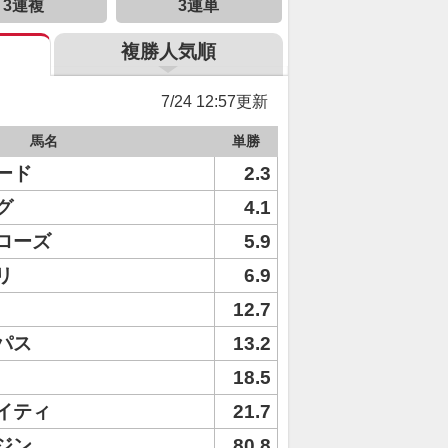
3連複
3連単
複勝人気順
7/24 12:57更新
馬名
単勝
ード
2.3
グ
4.1
ローズ
5.9
リ
6.9
12.7
パス
13.2
18.5
イティ
21.7
ジン
80.8