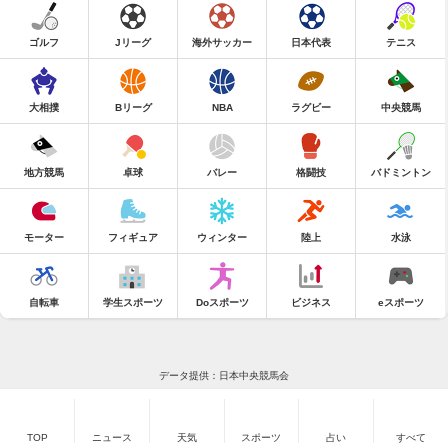
ゴルフ
Jリーグ
海外サッカー
日本代表
テニス
大相撲
Bリーグ
NBA
ラグビー
中央競馬
地方競馬
卓球
バレー
格闘技
バドミントン
モーター
フィギュア
ウィンター
陸上
水泳
自転車
学生スポーツ
Doスポーツ
ビジネス
eスポーツ
データ提供：日本中央競馬会
TOP
ニュース
天気
スポーツ
占い
すべて