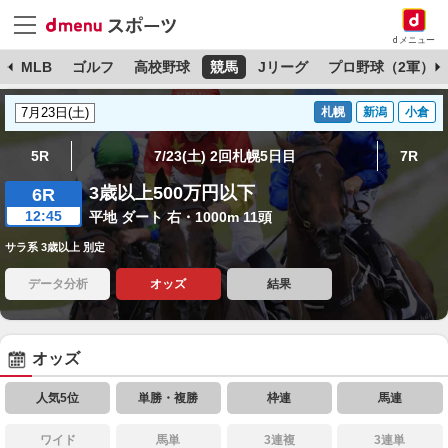
dメニュー
球
MLB
ゴルフ
高校野球
競馬
Jリーグ
プロ野球（2軍）
札幌
新潟
小倉
5R
7/23(土) 2回札幌5日目
7R
3歳以上500万円以下
6R
12:45
平地 ダート 右・1000m 11頭
サラ系 3歳以上 別定
データ分析
オッズ
結果
オッズ
人気5位
単勝・複勝
枠連
馬連
ワイド
馬単
3連複
3連単