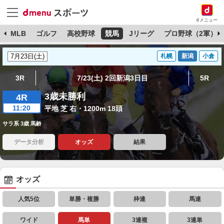
dメニュー
球
MLB
ゴルフ
高校野球
競馬
Jリーグ
プロ野球（2軍）
札幌
新潟
小倉
3R
7/23(土) 2回新潟3日目
5R
3歳未勝利
4R
11:20
平地 芝 右・1200m 18頭
サラ系 3歳 馬齢
データ分析
オッズ
結果
オッズ
人気5位
単勝・複勝
枠連
馬連
ワイド
馬単
3連複
3連単