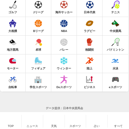
ゴルフ
Jリーグ
海外サッカー
日本代表
テニス
大相撲
Bリーグ
NBA
ラグビー
中央競馬
地方競馬
卓球
バレー
格闘技
バドミントン
モーター
フィギュア
ウィンター
陸上
水泳
自転車
学生スポーツ
Doスポーツ
ビジネス
eスポーツ
データ提供：日本中央競馬会
TOP
ニュース
天気
スポーツ
占い
すべて