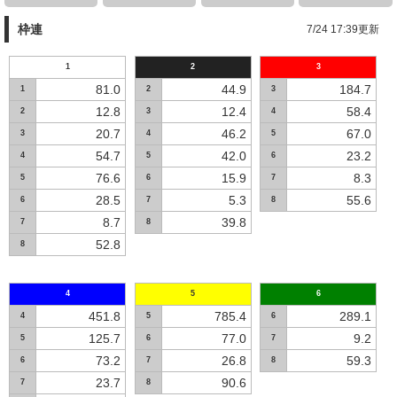
枠連
7/24 17:39更新
1
2
3
81.0
44.9
184.7
1
2
3
12.8
12.4
58.4
2
3
4
20.7
46.2
67.0
3
4
5
54.7
42.0
23.2
4
5
6
76.6
15.9
8.3
5
6
7
28.5
5.3
55.6
6
7
8
8.7
39.8
7
8
52.8
8
4
5
6
451.8
785.4
289.1
4
5
6
125.7
77.0
9.2
5
6
7
73.2
26.8
59.3
6
7
8
23.7
90.6
7
8