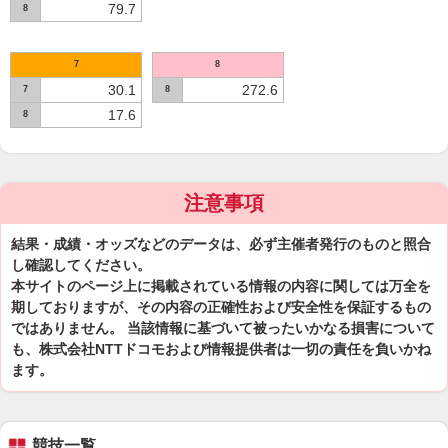
79.7
8
7
8
30.1
272.6
7
8
17.6
8
注意事項
結果・成績・オッズなどのデータは、必ず主催者発行のものと照合
し確認してください。
本サイトのページ上に掲載されている情報の内容に関しては万全を
期しておりますが、その内容の正確性および安全性を保証するもの
ではありません。 当該情報に基づいて被ったいかなる損害について
も、株式会社NTTドコモおよび情報提供者は一切の責任を負いかね
ます。
競技一覧