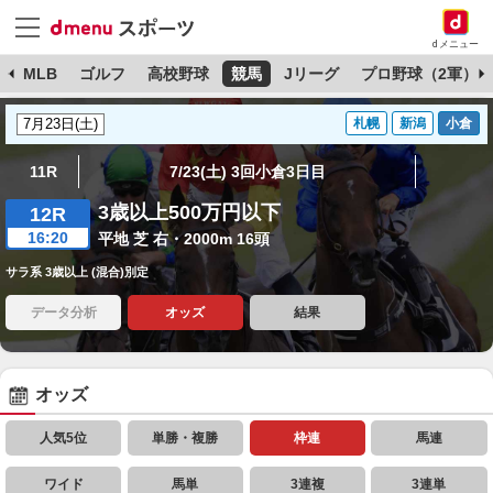
dメニュー
球
MLB
ゴルフ
高校野球
競馬
Jリーグ
プロ野球（2軍）
札幌
新潟
小倉
11R
7/23(土) 3回小倉3日目
3歳以上500万円以下
12R
16:20
平地 芝 右・2000m 16頭
サラ系 3歳以上 (混合)別定
データ分析
オッズ
結果
オッズ
人気5位
単勝・複勝
枠連
馬連
ワイド
馬単
3連複
3連単