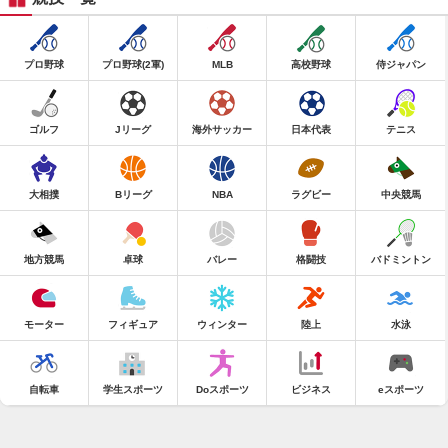
プロ野球
プロ野球(2軍)
MLB
高校野球
侍ジャパン
ゴルフ
Jリーグ
海外サッカー
日本代表
テニス
大相撲
Bリーグ
NBA
ラグビー
中央競馬
地方競馬
卓球
バレー
格闘技
バドミントン
モーター
フィギュア
ウィンター
陸上
水泳
自転車
学生スポーツ
Doスポーツ
ビジネス
eスポーツ