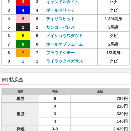
2
3
3
キャンドルタイム
ハナ
3
4
4
ボールドリッチ
クビ
4
8
8
テキサスヒット
1 3/4馬身
5
2
2
サンコーパレス
3馬身
6
5
5
メイショウワダツミ
クビ
7
6
6
ホールオブフェーム
2馬身
8
7
7
プラウドシチー
1/2馬身
9
1
1
ライラックペガサス
クビ
払戻金
種類
馬番
金額
単勝
9
780円
9
210円
複勝
3
330円
4
140円
枠連
3-8
2,420円