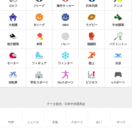
ゴルフ
Jリーグ
海外サッカー
日本代表
テニス
大相撲
Bリーグ
NBA
ラグビー
中央競馬
地方競馬
卓球
バレー
格闘技
バドミントン
モーター
フィギュア
ウィンター
陸上
水泳
自転車
学生スポーツ
Doスポーツ
ビジネス
eスポーツ
データ提供：日本中央競馬会
TOP
ニュース
天気
スポーツ
占い
すべて