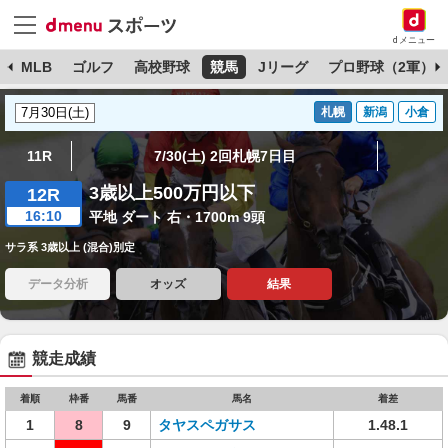
dメニュー
球
MLB
ゴルフ
高校野球
競馬
Jリーグ
プロ野球（2軍）
札幌
新潟
小倉
11R
7/30(土) 2回札幌7日目
3歳以上500万円以下
12R
16:10
平地 ダート 右・1700m 9頭
サラ系 3歳以上 (混合)別定
データ分析
オッズ
結果
競走成績
着順
枠番
馬番
馬名
着差
1
8
9
タヤスペガサス
1.48.1