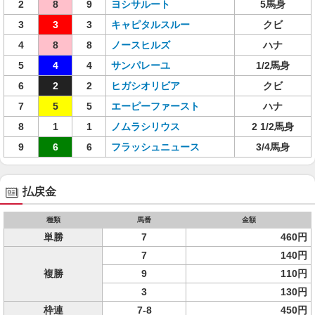
2
8
9
ヨシサルート
5馬身
3
3
3
キャピタルスルー
クビ
4
8
8
ノースヒルズ
ハナ
5
4
4
サンパレーユ
1/2馬身
6
2
2
ヒガシオリビア
クビ
7
5
5
エーピーファースト
ハナ
8
1
1
ノムラシリウス
2 1/2馬身
9
6
6
フラッシュニュース
3/4馬身
払戻金
種類
馬番
金額
単勝
7
460円
7
140円
複勝
9
110円
3
130円
枠連
7-8
450円