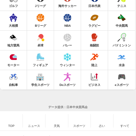
ゴルフ
Jリーグ
海外サッカー
日本代表
テニス
大相撲
Bリーグ
NBA
ラグビー
中央競馬
地方競馬
卓球
バレー
格闘技
バドミントン
モーター
フィギュア
ウィンター
陸上
水泳
自転車
学生スポーツ
Doスポーツ
ビジネス
eスポーツ
データ提供：日本中央競馬会
TOP
ニュース
天気
スポーツ
占い
すべて