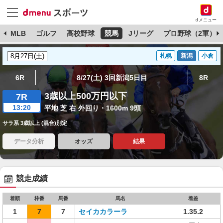
dメニュー
球
MLB
ゴルフ
高校野球
競馬
Jリーグ
プロ野球（2軍）
札幌
新潟
小倉
6R
8/27(土) 3回新潟5日目
8R
3歳以上500万円以下
7R
13:20
平地 芝 右 外回り・1600m 9頭
サラ系 3歳以上 (混合)別定
データ分析
オッズ
結果
競走成績
着順
枠番
馬番
馬名
着差
1
7
7
セイカカラーラ
1.35.2