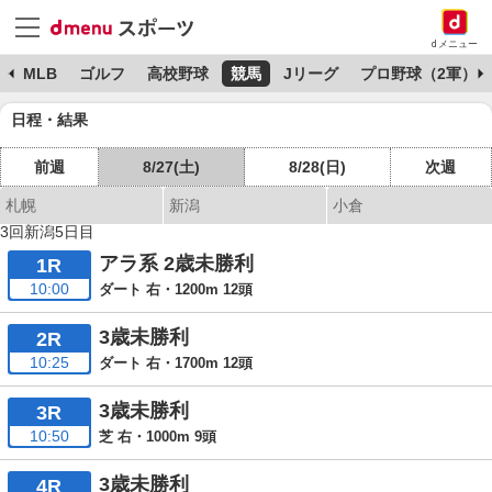
dメニュー
球
MLB
ゴルフ
高校野球
競馬
Jリーグ
プロ野球（2軍）
日程・結果
前週
8/27(土)
8/28(日)
次週
札幌
新潟
小倉
3回新潟5日目
アラ系 2歳未勝利
1R
10:00
ダート 右・1200m 12頭
3歳未勝利
2R
10:25
ダート 右・1700m 12頭
3歳未勝利
3R
10:50
芝 右・1000m 9頭
3歳未勝利
4R