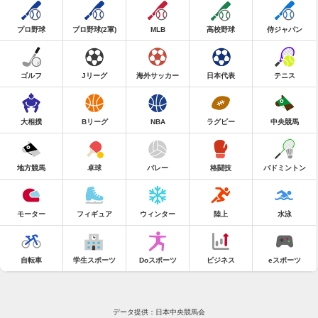
プロ野球
プロ野球(2軍)
MLB
高校野球
侍ジャパン
ゴルフ
Jリーグ
海外サッカー
日本代表
テニス
大相撲
Bリーグ
NBA
ラグビー
中央競馬
地方競馬
卓球
バレー
格闘技
バドミントン
モーター
フィギュア
ウィンター
陸上
水泳
自転車
学生スポーツ
Doスポーツ
ビジネス
eスポーツ
データ提供：日本中央競馬会