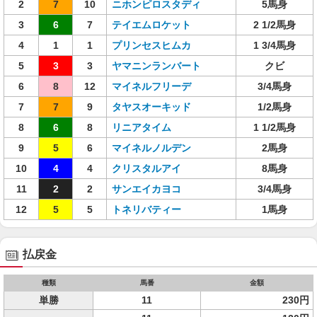
2
7
10
ニホンピロスタディ
5馬身
3
6
7
テイエムロケット
2 1/2馬身
4
1
1
プリンセスヒムカ
1 3/4馬身
5
3
3
ヤマニンランバート
クビ
6
8
12
マイネルフリーデ
3/4馬身
7
7
9
タヤスオーキッド
1/2馬身
8
6
8
リニアタイム
1 1/2馬身
9
5
6
マイネルノルデン
2馬身
10
4
4
クリスタルアイ
8馬身
11
2
2
サンエイカヨコ
3/4馬身
12
5
5
トネリバティー
1馬身
払戻金
種類
馬番
金額
単勝
11
230円