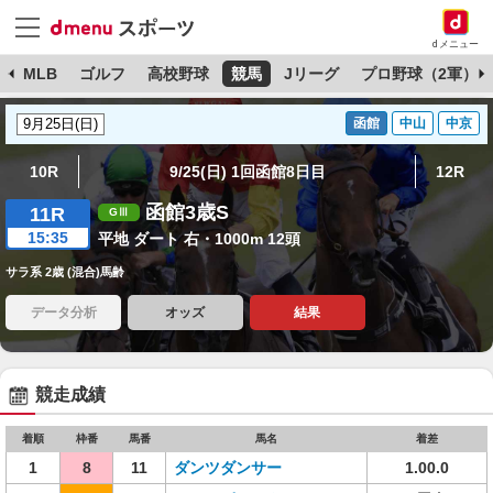
dメニュー
球
MLB
ゴルフ
高校野球
競馬
Jリーグ
プロ野球（2軍）
函館
中山
中京
10R
9/25(日) 1回函館8日目
12R
函館3歳S
11R
15:35
平地 ダート 右・1000m 12頭
サラ系 2歳 (混合)馬齢
データ分析
オッズ
結果
競走成績
着順
枠番
馬番
馬名
着差
1
8
11
ダンツダンサー
1.00.0