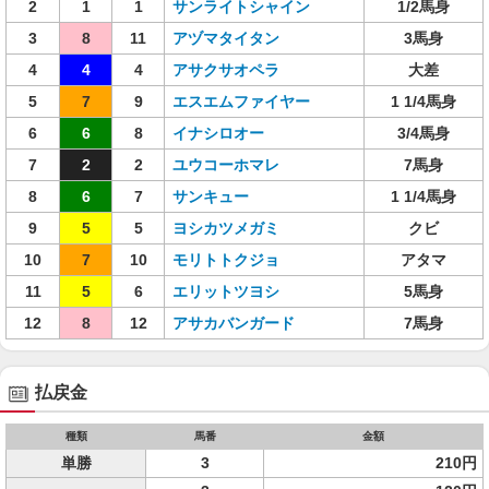
2
1
1
サンライトシャイン
1/2馬身
3
8
11
アヅマタイタン
3馬身
4
4
4
アサクサオペラ
大差
5
7
9
エスエムファイヤー
1 1/4馬身
6
6
8
イナシロオー
3/4馬身
7
2
2
ユウコーホマレ
7馬身
8
6
7
サンキュー
1 1/4馬身
9
5
5
ヨシカツメガミ
クビ
10
7
10
モリトトクジョ
アタマ
11
5
6
エリットツヨシ
5馬身
12
8
12
アサカバンガード
7馬身
払戻金
種類
馬番
金額
単勝
3
210円