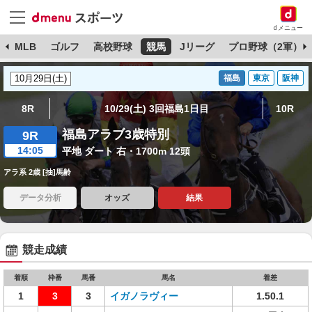
dメニュー
球
MLB
ゴルフ
高校野球
競馬
Jリーグ
プロ野球（2軍）
福島
東京
阪神
8R
10/29(土) 3回福島1日目
10R
福島アラブ3歳特別
9R
14:05
平地 ダート 右・1700m 12頭
アラ系 2歳 [抽]馬齢
データ分析
オッズ
結果
競走成績
着順
枠番
馬番
馬名
着差
1
3
3
イガノラヴィー
1.50.1