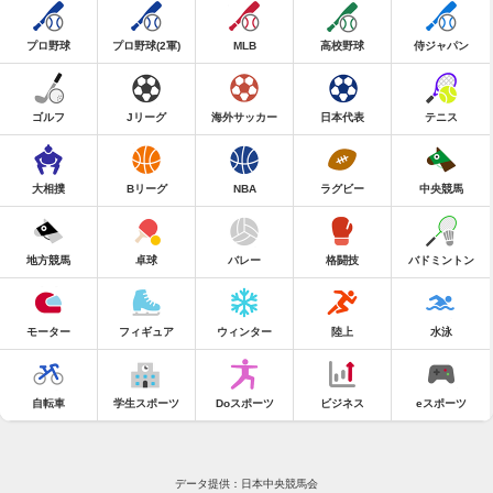
プロ野球
プロ野球(2軍)
MLB
高校野球
侍ジャパン
ゴルフ
Jリーグ
海外サッカー
日本代表
テニス
大相撲
Bリーグ
NBA
ラグビー
中央競馬
地方競馬
卓球
バレー
格闘技
バドミントン
モーター
フィギュア
ウィンター
陸上
水泳
自転車
学生スポーツ
Doスポーツ
ビジネス
eスポーツ
データ提供：日本中央競馬会