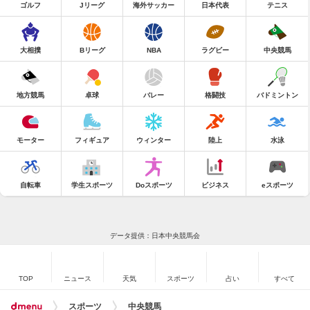
ゴルフ
Jリーグ
海外サッカー
日本代表
テニス
大相撲
Bリーグ
NBA
ラグビー
中央競馬
地方競馬
卓球
バレー
格闘技
バドミントン
モーター
フィギュア
ウィンター
陸上
水泳
自転車
学生スポーツ
Doスポーツ
ビジネス
eスポーツ
データ提供：日本中央競馬会
TOP
ニュース
天気
スポーツ
占い
すべて
スポーツ
中央競馬