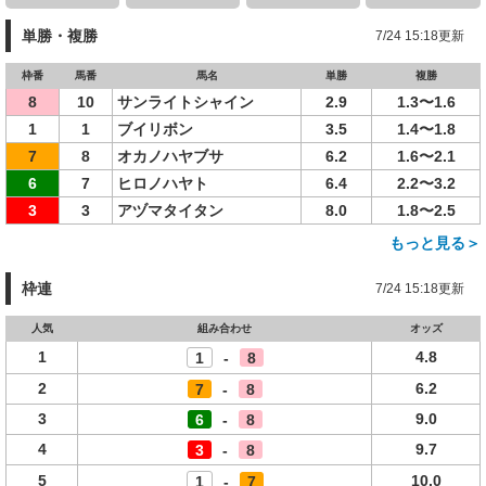
単勝・複勝
7/24 15:18更新
枠番
馬番
馬名
単勝
複勝
8
10
サンライトシャイン
2.9
1.3〜1.6
1
1
ブイリボン
3.5
1.4〜1.8
7
8
オカノハヤブサ
6.2
1.6〜2.1
6
7
ヒロノハヤト
6.4
2.2〜3.2
3
3
アヅマタイタン
8.0
1.8〜2.5
もっと見る＞
枠連
7/24 15:18更新
人気
組み合わせ
オッズ
1
4.8
1
-
8
2
6.2
7
-
8
3
9.0
6
-
8
4
9.7
3
-
8
5
10.0
1
-
7