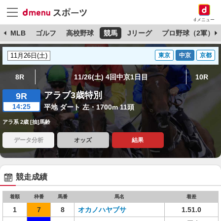
dメニュー
球
MLB
ゴルフ
高校野球
競馬
Jリーグ
プロ野球（2軍）
東京
中京
京都
8R
11/26(土) 4回中京1日目
10R
アラブ3歳特別
9R
14:25
平地 ダート 左・1700m 11頭
アラ系 2歳 [抽]馬齢
データ分析
オッズ
結果
競走成績
着順
枠番
馬番
馬名
着差
1
7
8
オカノハヤブサ
1.51.0