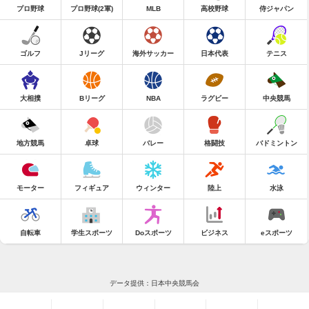
プロ野球
プロ野球(2軍)
MLB
高校野球
侍ジャパン
ゴルフ
Jリーグ
海外サッカー
日本代表
テニス
大相撲
Bリーグ
NBA
ラグビー
中央競馬
地方競馬
卓球
バレー
格闘技
バドミントン
モーター
フィギュア
ウィンター
陸上
水泳
自転車
学生スポーツ
Doスポーツ
ビジネス
eスポーツ
データ提供：日本中央競馬会