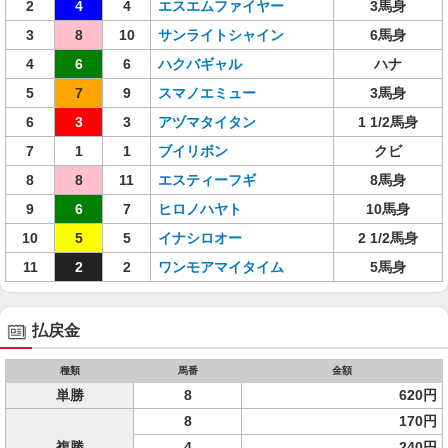
2
4
4
エスエムファイヤー
3馬身
3
8
10
サンライトシャイン
6馬身
4
6
6
ハクバギャル
ハナ
5
7
9
スマノエミュー
3馬身
6
3
3
アヅマタイタン
1 1/2馬身
7
1
1
ブイリボン
クビ
8
8
11
エスティーフギ
8馬身
9
6
7
ヒロノハヤト
10馬身
10
5
5
イナシロオー
2 1/2馬身
11
2
2
ワンモアマイタイム
5馬身
払戻金
種類
馬番
金額
単勝
8
620円
8
170円
複勝
4
240円