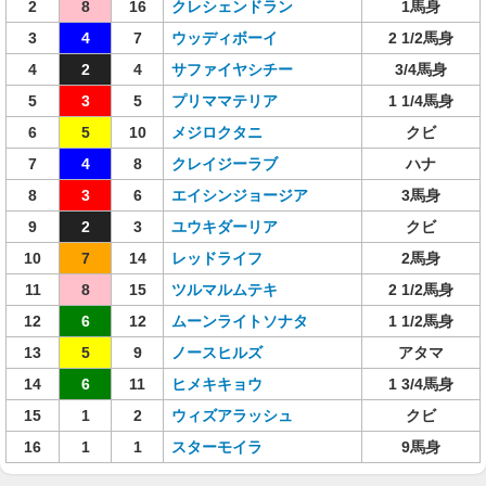
2
8
16
クレシェンドラン
1馬身
3
4
7
ウッディボーイ
2 1/2馬身
4
2
4
サファイヤシチー
3/4馬身
5
3
5
プリママテリア
1 1/4馬身
6
5
10
メジロクタニ
クビ
7
4
8
クレイジーラブ
ハナ
8
3
6
エイシンジョージア
3馬身
9
2
3
ユウキダーリア
クビ
10
7
14
レッドライフ
2馬身
11
8
15
ツルマルムテキ
2 1/2馬身
12
6
12
ムーンライトソナタ
1 1/2馬身
13
5
9
ノースヒルズ
アタマ
14
6
11
ヒメキキョウ
1 3/4馬身
15
1
2
ウィズアラッシュ
クビ
16
1
1
スターモイラ
9馬身