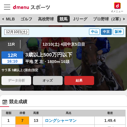
dメニュー
球
MLB
ゴルフ
高校野球
競馬
Jリーグ
プロ野球（2軍）
中山
中京
阪神
11R
12/10(土) 4回中京5日目
3歳以上500万円以下
12R
16:10
平地 芝 左・1800m 16頭
サラ系 3歳以上 (混合)別定
データ分析
オッズ
結果
競走成績
着順
枠番
馬番
馬名
着差
1
7
13
ロングシャーマン
1.49.4