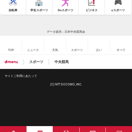
自転車
学生スポーツ
Doスポーツ
ビジネス
eスポーツ
データ提供：日本中央競馬会
TOP
ニュース
天気
スポーツ
占い
すべて
スポーツ
中央競馬
サイトご利用にあたって
(C) NTT DOCOMO, INC.