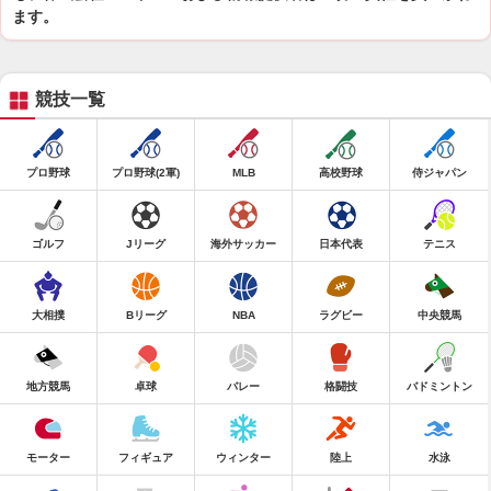
ます。
競技一覧
プロ野球
プロ野球(2軍)
MLB
高校野球
侍ジャパン
ゴルフ
Jリーグ
海外サッカー
日本代表
テニス
大相撲
Bリーグ
NBA
ラグビー
中央競馬
地方競馬
卓球
バレー
格闘技
バドミントン
モーター
フィギュア
ウィンター
陸上
水泳