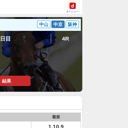
dメニュー
中山
中京
阪神
6日目
4R
結果
着差
1.10.9