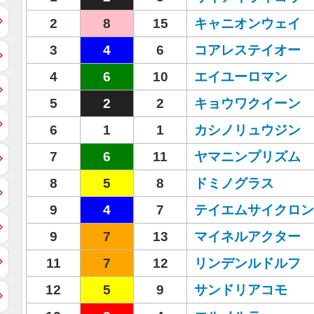
2
8
15
キャニオンウェイ
3
4
6
コアレステイオー
4
6
10
エイユーロマン
5
2
2
キョウワクイーン
6
1
1
カシノリュウジン
7
6
11
ヤマニンプリズム
8
5
8
ドミノグラス
9
4
7
テイエムサイクロン
9
7
13
マイネルアクター
11
7
12
リンデンルドルフ
12
5
9
サンドリアコモ