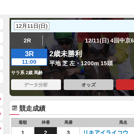
2R
12/11(日) 4回中京
3R
2歳未勝利
11:00
平地 芝 左・1200m 15頭
サラ系 2歳 馬齢
データ分析
オッズ
競走成績
着順
枠番
馬番
馬名
1
2
3
リキアイライコウ