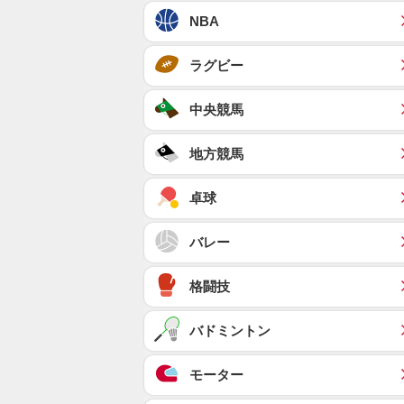
NBA
ラグビー
中央競馬
地方競馬
卓球
バレー
格闘技
バドミントン
モーター