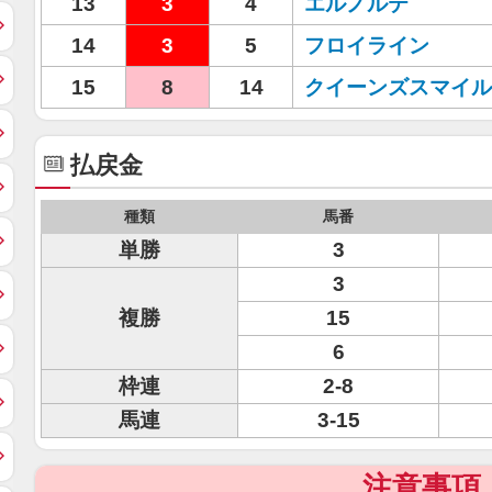
13
3
4
エルノルテ
14
3
5
フロイライン
15
8
14
クイーンズスマイル
払戻金
種類
馬番
単勝
3
3
複勝
15
6
枠連
2-8
馬連
3-15
注意事項