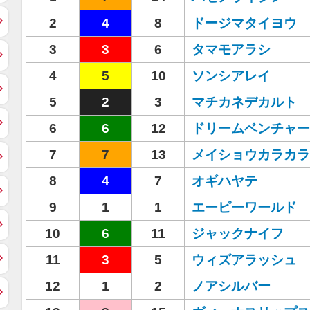
2
4
8
ドージマタイヨウ
3
3
6
タマモアラシ
4
5
10
ソンシアレイ
5
2
3
マチカネデカルト
6
6
12
ドリームベンチャー
7
7
13
メイショウカラカラ
8
4
7
オギハヤテ
9
1
1
エーピーワールド
10
6
11
ジャックナイフ
11
3
5
ウィズアラッシュ
12
1
2
ノアシルバー