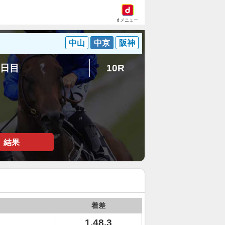
dメニュー
中山
中京
阪神
7日目
10R
結果
着差
1.48.3