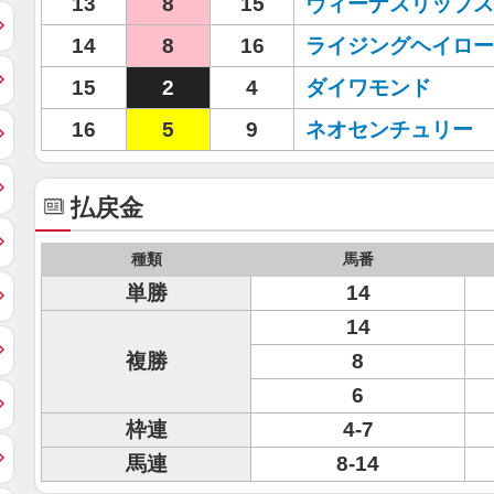
13
8
15
ヴィーナスリップス
14
8
16
ライジングヘイロー
15
2
4
ダイワモンド
16
5
9
ネオセンチュリー
払戻金
種類
馬番
単勝
14
14
複勝
8
6
枠連
4-7
馬連
8-14