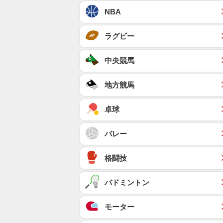
NBA
ラグビー
中央競馬
地方競馬
卓球
バレー
格闘技
バドミントン
モーター