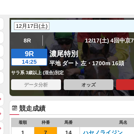
8R
12/17(土) 4回中京
9R
濃尾特別
14:25
平地 ダート 左・1700m 16頭
サラ系 3歳以上 (混合)別定
データ分析
オッズ
競走成績
着順
枠番
馬番
馬名
1
7
14
ハセノライジン