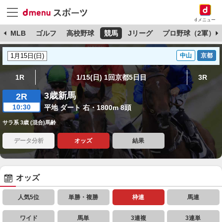
dメニュー
球
MLB
ゴルフ
高校野球
競馬
Jリーグ
プロ野球（2軍）
中山
京都
1R
1/15(日) 1回京都5日目
3R
3歳新馬
2R
10:30
平地 ダート 右・1800m 8頭
サラ系 3歳 (混合)馬齢
データ分析
オッズ
結果
オッズ
人気5位
単勝・複勝
枠連
馬連
ワイド
馬単
3連複
3連単