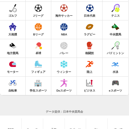
ゴルフ
Jリーグ
海外サッカー
日本代表
テニス
大相撲
Bリーグ
NBA
ラグビー
中央競馬
地方競馬
卓球
バレー
格闘技
バドミントン
モーター
フィギュア
ウィンター
陸上
水泳
自転車
学生スポーツ
Doスポーツ
ビジネス
eスポーツ
データ提供：日本中央競馬会