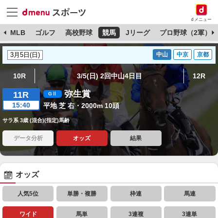
dメニュー
球
MLB
ゴルフ
高校野球
競馬
Jリーグ
プロ野球（2軍）
中山
中京
京都
10R
3/5(日) 2回中山4日目
12R
弥生賞
11R
15:40
平地 芝 右・2000m 10頭
サラ系 3歳 (混合)(指定)馬齢
データ分析
オッズ
結果
オッズ
人気5位
単勝・複勝
枠連
馬連
ワイド
馬単
3連複
3連単