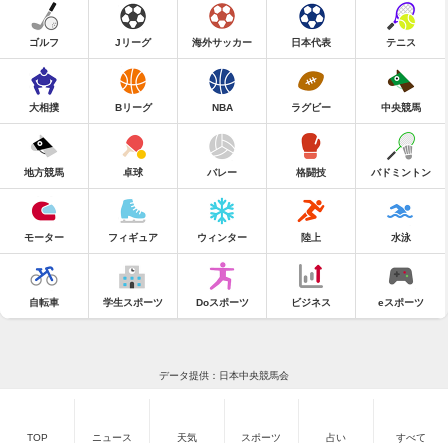
ゴルフ
Jリーグ
海外サッカー
日本代表
テニス
大相撲
Bリーグ
NBA
ラグビー
中央競馬
地方競馬
卓球
バレー
格闘技
バドミントン
モーター
フィギュア
ウィンター
陸上
水泳
自転車
学生スポーツ
Doスポーツ
ビジネス
eスポーツ
データ提供：日本中央競馬会
TOP
ニュース
天気
スポーツ
占い
すべて