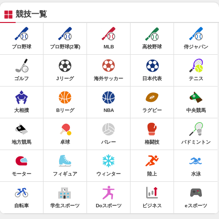
競技一覧
プロ野球
プロ野球(2軍)
MLB
高校野球
侍ジャパン
ゴルフ
Jリーグ
海外サッカー
日本代表
テニス
大相撲
Bリーグ
NBA
ラグビー
中央競馬
地方競馬
卓球
バレー
格闘技
バドミントン
モーター
フィギュア
ウィンター
陸上
水泳
自転車
学生スポーツ
Doスポーツ
ビジネス
eスポーツ