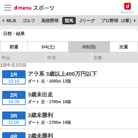
dメニュー
球
MLB
ゴルフ
高校野球
競馬
Jリーグ
プロ野球（2軍）
日程・結果
前週
3/4(土)
3/5(日)
次週
中山
中京
京都
1回中京2日目
アラ系 3歳以上400万円以下
1R
10:10
ダート 左・1000m 13頭
3歳未出走
2R
10:35
ダート 左・1700m 10頭
3歳未勝利
3R
11:00
ダート 左・1700m 14頭
3歳未勝利
4R