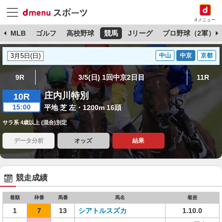
dメニュー
球
MLB
ゴルフ
高校野球
競馬
Jリーグ
プロ野球（2軍）
中山
中京
京都
9R
3/5(日) 1回中京2日目
11R
庄内川特別
10R
15:00
平地 芝 左・1200m 16頭
サラ系 4歳以上 (混合)別定
データ分析
オッズ
結果
競走成績
着順
枠番
馬番
馬名
着差
1
7
13
シアトルスズカ
1.10.0