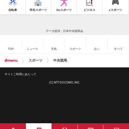
自転車
学生スポーツ
Doスポーツ
ビジネス
eスポーツ
データ提供：日本中央競馬会
TOP
ニュース
天気
スポーツ
占い
すべて
スポーツ
中央競馬
サイトご利用にあたって
(C) NTT DOCOMO, INC.