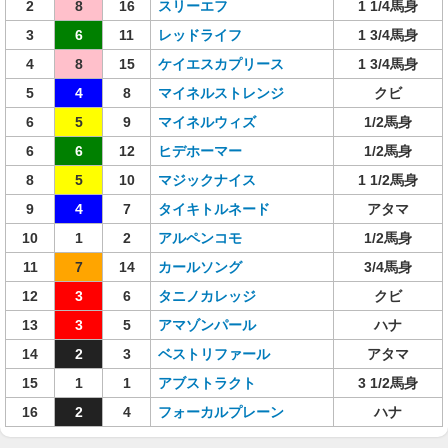
2
8
16
スリーエフ
1 1/4馬身
3
6
11
レッドライフ
1 3/4馬身
4
8
15
ケイエスカプリース
1 3/4馬身
5
4
8
マイネルストレンジ
クビ
6
5
9
マイネルウィズ
1/2馬身
6
6
12
ヒデホーマー
1/2馬身
8
5
10
マジックナイス
1 1/2馬身
9
4
7
タイキトルネード
アタマ
10
1
2
アルペンコモ
1/2馬身
11
7
14
カールソング
3/4馬身
12
3
6
タニノカレッジ
クビ
13
3
5
アマゾンパール
ハナ
14
2
3
ベストリファール
アタマ
15
1
1
アブストラクト
3 1/2馬身
16
2
4
フォーカルプレーン
ハナ