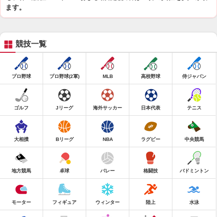
ます。
競技一覧
プロ野球
プロ野球(2軍)
MLB
高校野球
侍ジャパン
ゴルフ
Jリーグ
海外サッカー
日本代表
テニス
大相撲
Bリーグ
NBA
ラグビー
中央競馬
地方競馬
卓球
バレー
格闘技
バドミントン
モーター
フィギュア
ウィンター
陸上
水泳