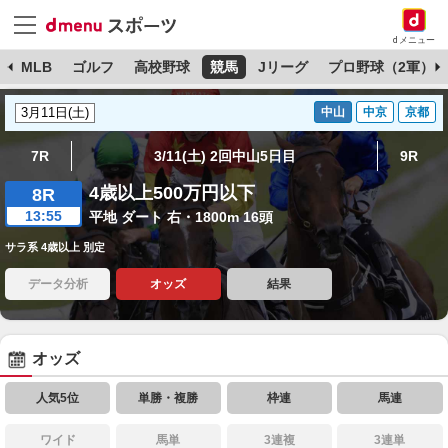
dメニュー
球
MLB
ゴルフ
高校野球
競馬
Jリーグ
プロ野球（2軍）
中山
中京
京都
7R
3/11(土) 2回中山5日目
9R
4歳以上500万円以下
8R
13:55
平地 ダート 右・1800m 16頭
サラ系 4歳以上 別定
データ分析
オッズ
結果
オッズ
人気5位
単勝・複勝
枠連
馬連
ワイド
馬単
3連複
3連単