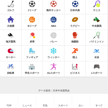
ゴルフ
Jリーグ
海外サッカー
日本代表
テニス
大相撲
Bリーグ
NBA
ラグビー
中央競馬
地方競馬
卓球
バレー
格闘技
バドミントン
モーター
フィギュア
ウィンター
陸上
水泳
自転車
学生スポーツ
Doスポーツ
ビジネス
eスポーツ
データ提供：日本中央競馬会
TOP
ニュース
天気
スポーツ
占い
すべて