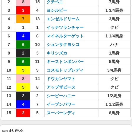
2
8
15
クチベニ
7馬身
3
3
4
ヨシルビー
1 3/4馬身
4
7
13
エンゼルドリーム
3馬身
5
1
1
イッテツランチャー
クビ
6
4
6
マイネルターゲット
1 1/4馬身
7
6
10
シュンサクヨシコ
ハナ
8
2
3
キリシズカ
1馬身
9
6
11
キーストンボンバー
5馬身
10
5
9
コスモトップレディ
3/4馬身
11
8
14
ドウカンヤマト
クビ
12
5
8
アップザピース
クビ
13
2
2
シービーハニー
1/2馬身
14
4
7
イーブンパワー
1 1/2馬身
15
3
5
スーパーレディ
8馬身
払戻金