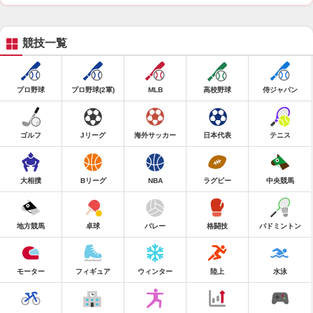
競技一覧
プロ野球
プロ野球(2軍)
MLB
高校野球
侍ジャパン
ゴルフ
Jリーグ
海外サッカー
日本代表
テニス
大相撲
Bリーグ
NBA
ラグビー
中央競馬
地方競馬
卓球
バレー
格闘技
バドミントン
モーター
フィギュア
ウィンター
陸上
水泳