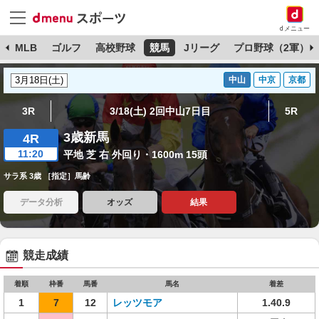
dメニュー
球
MLB
ゴルフ
高校野球
競馬
Jリーグ
プロ野球（2軍）
中山
中京
京都
3R
3/18(土) 2回中山7日目
5R
3歳新馬
4R
11:20
平地 芝 右 外回り・1600m 15頭
サラ系 3歳 ［指定］馬齢
データ分析
オッズ
結果
競走成績
着順
枠番
馬番
馬名
着差
1
7
12
レッツモア
1.40.9